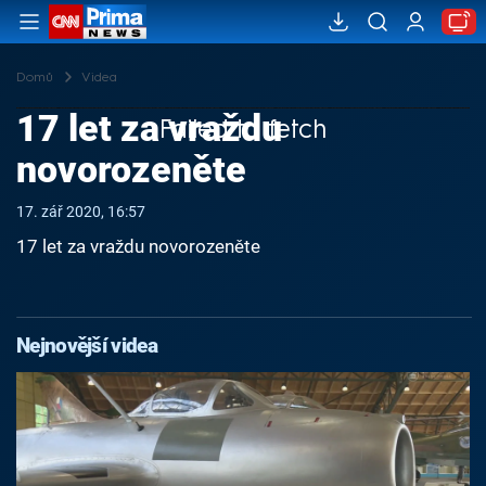
Domů
Videa
17 let za vraždu
Failed to fetch
novorozeněte
17. zář 2020, 16:57
17 let za vraždu novorozeněte
Nejnovější videa