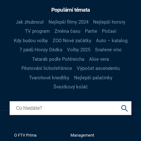
Populární témata
Jak zhubnout
Nejlepší filmy 2024
Nejlepší horory
TV program
Změna času
Partie
Počasí
Kdy budou volby
ZOO Nové začátky
Auto – katalog
7 pádů Honzy Dědka
Volby 2025
Svařené víno
Tatarák podle Pohlreicha
Aloe vera
Pěstování lichořeřišnice
Výpočet ascendentu
Tvarohové knedlíky
Nejlepší palačinky
Švestkový koláč
O FTV Prima
Management