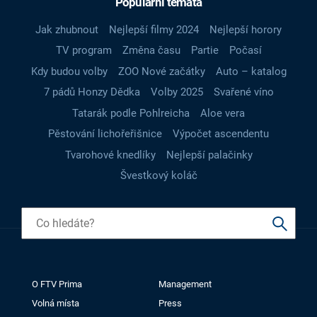
Populární témata
Jak zhubnout
Nejlepší filmy 2024
Nejlepší horory
TV program
Změna času
Partie
Počasí
Kdy budou volby
ZOO Nové začátky
Auto – katalog
7 pádů Honzy Dědka
Volby 2025
Svařené víno
Tatarák podle Pohlreicha
Aloe vera
Pěstování lichořeřišnice
Výpočet ascendentu
Tvarohové knedlíky
Nejlepší palačinky
Švestkový koláč
O FTV Prima
Management
Volná místa
Press