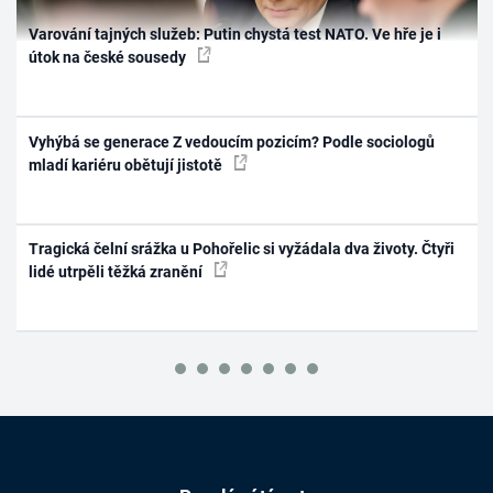
Varování tajných služeb: Putin chystá test NATO. Ve hře je i
útok na české sousedy
Vyhýbá se generace Z vedoucím pozicím? Podle sociologů
mladí kariéru obětují jistotě
Tragická čelní srážka u Pohořelic si vyžádala dva životy. Čtyři
lidé utrpěli těžká zranění