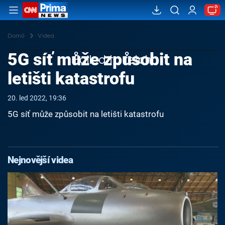
Domů
Videa
5G síť může způsobit na
Failed to fetch
letišti katastrofu
20. led 2022, 19:36
5G síť může způsobit na letišti katastrofu
Nejnovější videa