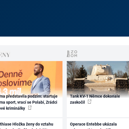
ma představila podzim: startuje
Tank KV-1 Němce dokonale
ma sport, vrací se Polabí, Zrádci
zaskočil
ové kriminálky
thiase Hložka ženy do vztahu
Operace Entebbe ukázala