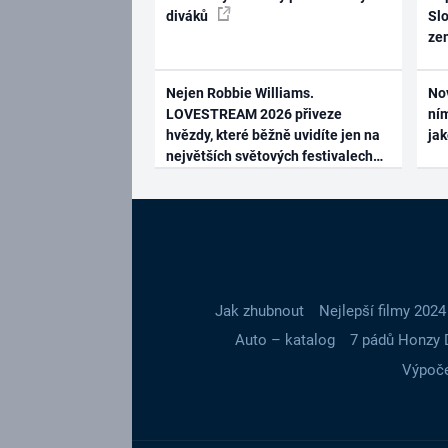
diváků
Slo
ze
Nejen Robbie Williams.
No
LOVESTREAM 2026 přiveze
ním
hvězdy, které běžně uvidíte jen na
ja
největších světových festivalech
Jak zhubnout
Nejlepší filmy 2024
Auto – katalog
7 pádů Honzy 
Výpoče