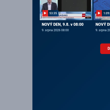
53:35
1:09
NOVÝ DEN, 9.8. v 08:00
NOVÝ DE
9. srpna 2026 08:00
9. srpna 2
D