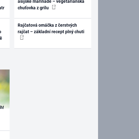
asijské marinádě – vegetariánská
atr
chuťovka z grilu
Rajčatová omáčka z čerstvých
o
rajčat – základní recept plný chuti
ně
h!