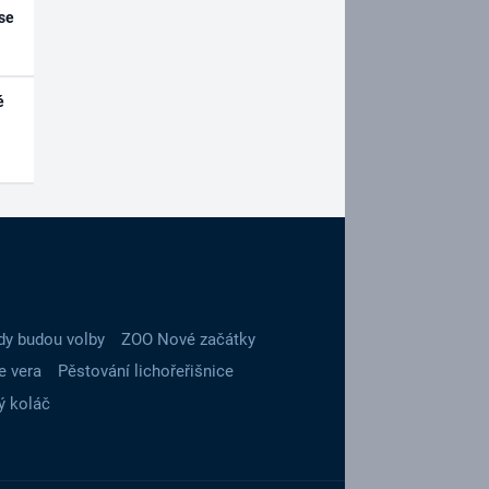
se
é
dy budou volby
ZOO Nové začátky
e vera
Pěstování lichořeřišnice
ý koláč