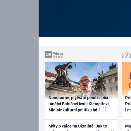
Neodborné, plýtváte penězi, píší
Pri
umělci Babišovi kvůli Klempířovi.
Pri
Ministr kulturní politiku hájí
i n
Mýty o válce na Ukrajině: Jak to
Ma