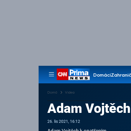
Domácí
Zahranič
Pořady
Domů
Videa
Adam Vojtěch
26. lis 2021, 16:12
Adam Vojtěch k opatřením