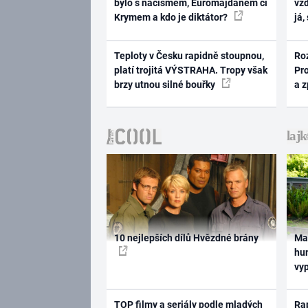
bylo s nacismem, Euromajdanem či
vž
Krymem a kdo je diktátor?
já,
Teploty v Česku rapidně stoupnou,
Ro
platí trojitá VÝSTRAHA. Tropy však
Pr
brzy utnou silné bouřky
a 
10 nejlepších dílů Hvězdné brány
Ma
hum
vy
TOP filmy a seriály podle mladých
Rap