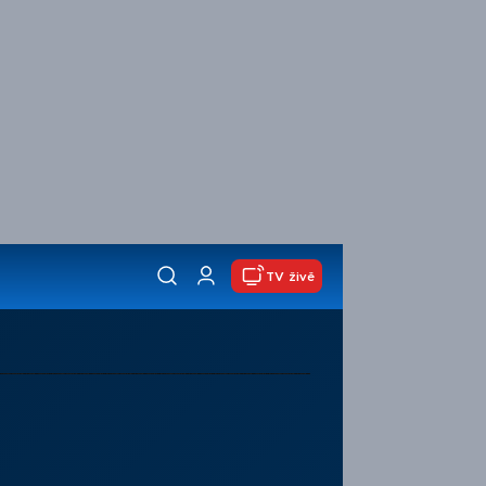
TV živě