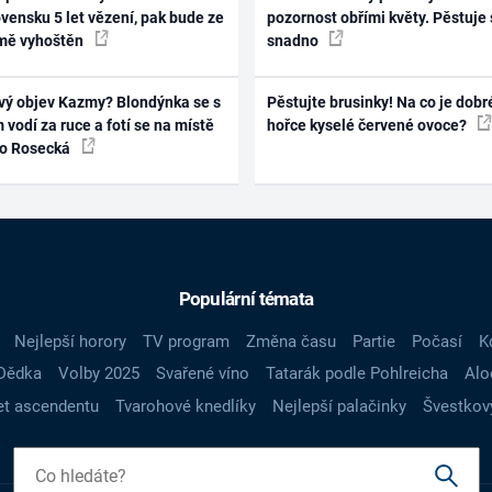
vensku 5 let vězení, pak bude ze
pozornost obřími květy. Pěstuje 
mě vyhoštěn
snadno
vý objev Kazmy? Blondýnka se s
Pěstujte brusinky! Na co je dobr
 vodí za ruce a fotí se na místě
hořce kyselé červené ovoce?
ko Rosecká
Populární témata
Nejlepší horory
TV program
Změna času
Partie
Počasí
K
Dědka
Volby 2025
Svařené víno
Tatarák podle Pohlreicha
Alo
t ascendentu
Tvarohové knedlíky
Nejlepší palačinky
Švestkov