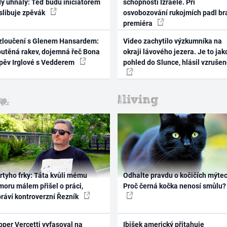
dy uhnaly: Teď budu iniciátorem
schopnosti Izraele. Při
 slibuje zpěvák
osvobozování rukojmích padl br
premiéra
zloučení s Glenem Hansardem:
Video zachytilo výzkumníka na
outěná rakev, dojemná řeč Bona
okraji lávového jezera. Je to jak
zpěv Irglové s Vedderem
pohled do Slunce, hlásil vzruše
rtyho frky: Táta kvůli mému
Odhalte pravdu o kočičích mýtec
oru málem přišel o práci,
Proč černá kočka nenosí smůlu?
práví kontroverzní Řezník
per Vercetti vyfasoval na
Ibišek americký přitahuje