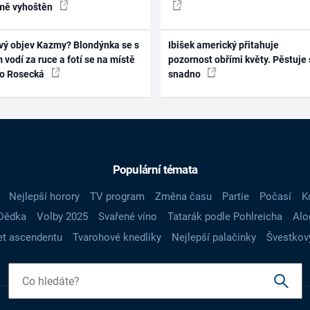
mě vyhoštěn
vý objev Kazmy? Blondýnka se s
Ibišek americký přitahuje
 vodí za ruce a fotí se na místě
pozornost obřími květy. Pěstuje 
ko Rosecká
snadno
Populární témata
Nejlepší horory
TV program
Změna času
Partie
Počasí
K
Dědka
Volby 2025
Svařené víno
Tatarák podle Pohlreicha
Alo
t ascendentu
Tvarohové knedlíky
Nejlepší palačinky
Švestkov