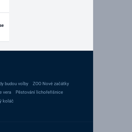
se
dy budou volby
ZOO Nové začátky
e vera
Pěstování lichořeřišnice
ý koláč