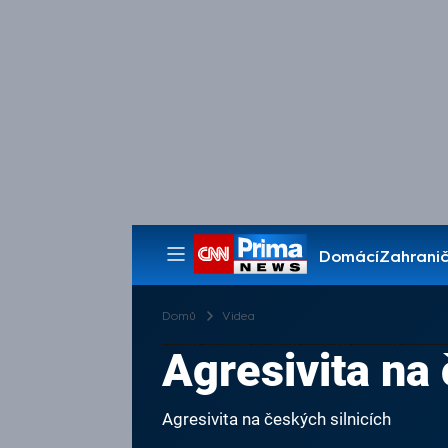
Domácí
Zahranič
Pořady
Domů
Videa
Agresivita na 
Agresivita na českých silnicích