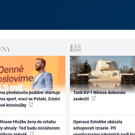
ma představila podzim: startuje
Tank KV-1 Němce dokonale
ma sport, vrací se Polabí, Zrádci
zaskočil
ové kriminálky
thiase Hložka ženy do vztahu
Operace Entebbe ukázala
dy uhnaly: Teď budu iniciátorem
schopnosti Izraele. Při
 slibuje zpěvák
osvobozování rukojmích padl br