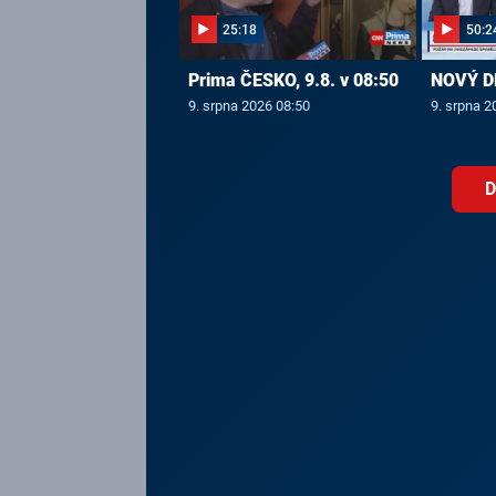
25:18
50:2
Prima ČESKO, 9.8. v 08:50
NOVÝ DE
9. srpna 2026 08:50
9. srpna 2
D