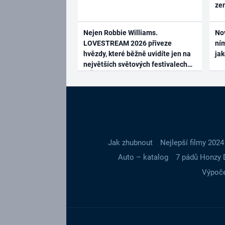
ze
Nejen Robbie Williams.
No
LOVESTREAM 2026 přiveze
ním
hvězdy, které běžně uvidíte jen na
ja
největších světových festivalech
Jak zhubnout
Nejlepší filmy 2024
Auto – katalog
7 pádů Honzy 
Výpoče