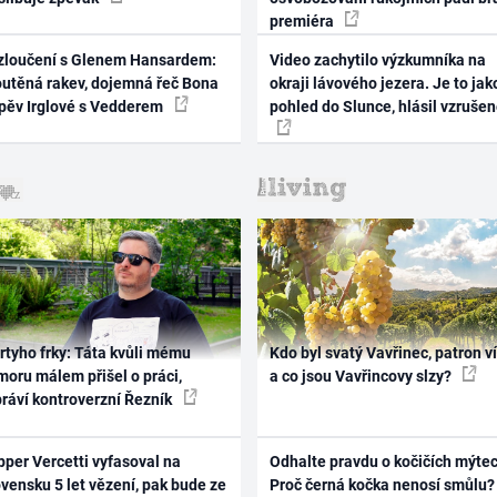
premiéra
zloučení s Glenem Hansardem:
Video zachytilo výzkumníka na
outěná rakev, dojemná řeč Bona
okraji lávového jezera. Je to jak
zpěv Irglové s Vedderem
pohled do Slunce, hlásil vzruše
rtyho frky: Táta kvůli mému
Kdo byl svatý Vavřinec, patron v
oru málem přišel o práci,
a co jsou Vavřincovy slzy?
práví kontroverzní Řezník
per Vercetti vyfasoval na
Odhalte pravdu o kočičích mýtec
vensku 5 let vězení, pak bude ze
Proč černá kočka nenosí smůlu?