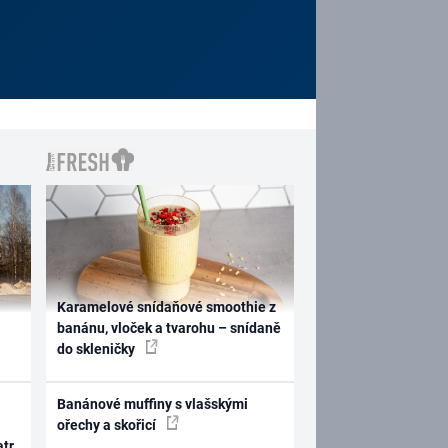
Karamelové snídaňové smoothie z
banánu, vloček a tvarohu – snídaně
do skleničky
Banánové muffiny s vlašskými
ořechy a skořicí
atr