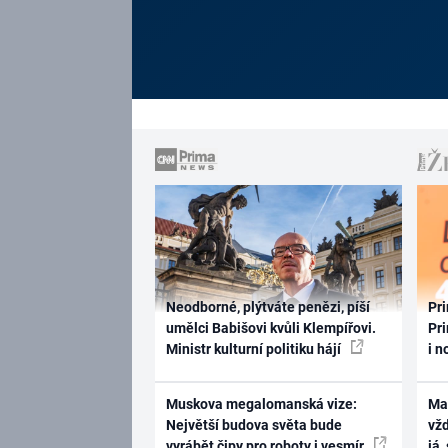
Neodborné, plýtváte penězi, píší
Pri
umělci Babišovi kvůli Klempířovi.
Pri
Ministr kulturní politiku hájí
i n
Muskova megalomanská vize:
Ma
Největší budova světa bude
vž
vyrábět čipy pro roboty i vesmír
já,