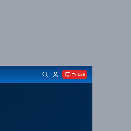
TV živě