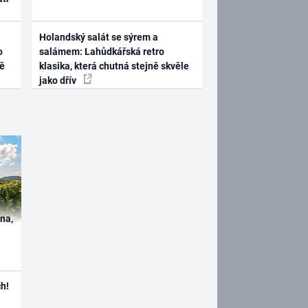
Holandský salát se sýrem a
o
salámem: Lahůdkářská retro
ně
klasika, která chutná stejně skvěle
jako dřív
ína,
h!