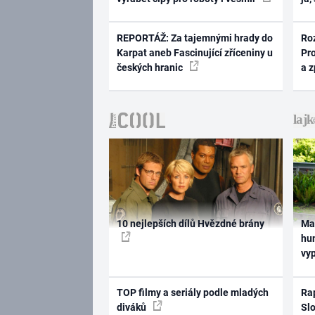
REPORTÁŽ: Za tajemnými hrady do
Ro
Karpat aneb Fascinující zříceniny u
Pr
českých hranic
a 
10 nejlepších dílů Hvězdné brány
Ma
hum
vy
TOP filmy a seriály podle mladých
Rap
diváků
Slo