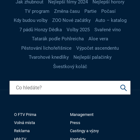
Jak zhubnout
Nejlepší filmy 2024
Nejlepší horory
TV program
Změna času
Partie
Počasí
Kdy budou volby
ZOO Nové začátky
Auto – katalog
7 pádů Honzy Dědka
Volby 2025
Svařené víno
Tatarák podle Pohlreicha
Aloe vera
Pěstování lichořeřišnice
Výpočet ascendentu
Tvarohové knedlíky
Nejlepší palačinky
Švestkový koláč
O FTV Prima
Management
Volná místa
Press
Reklama
Castingy a výzvy
HbbTV
Kontakty