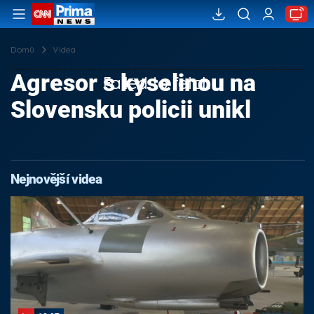
Domů
Videa
Agresor s kyselinou na
Failed to fetch
Slovensku policii unikl
Nejnovější videa