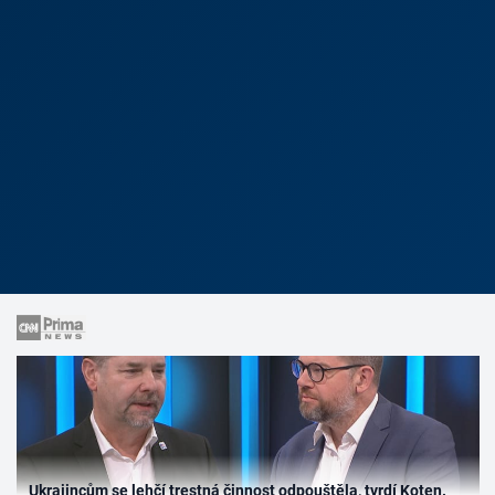
Ukrajincům se lehčí trestná činnost odpouštěla, tvrdí Koten.