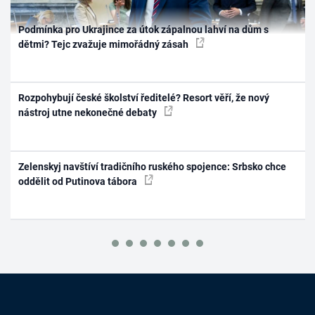
Podmínka pro Ukrajince za útok zápalnou lahví na dům s
dětmi? Tejc zvažuje mimořádný zásah
Rozpohybují české školství ředitelé? Resort věří, že nový
nástroj utne nekonečné debaty
Zelenskyj navštíví tradičního ruského spojence: Srbsko chce
oddělit od Putinova tábora