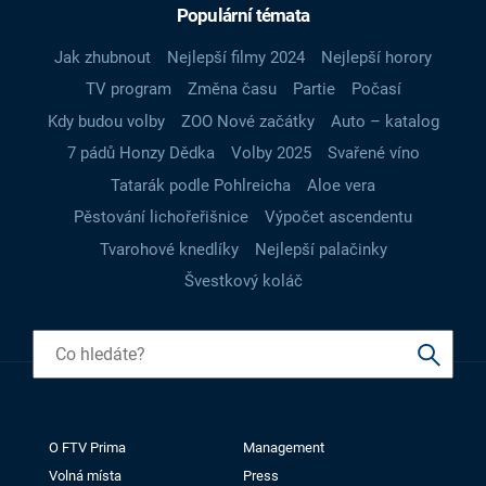
Populární témata
Jak zhubnout
Nejlepší filmy 2024
Nejlepší horory
TV program
Změna času
Partie
Počasí
Kdy budou volby
ZOO Nové začátky
Auto – katalog
7 pádů Honzy Dědka
Volby 2025
Svařené víno
Tatarák podle Pohlreicha
Aloe vera
Pěstování lichořeřišnice
Výpočet ascendentu
Tvarohové knedlíky
Nejlepší palačinky
Švestkový koláč
O FTV Prima
Management
Volná místa
Press