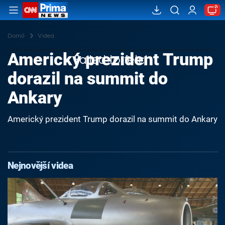
Domů
Videa
Americký prezident Trump
Failed to fetch
dorazil na summit do
Ankary
Americký prezident Trump dorazil na summit do Ankary
Nejnovější videa