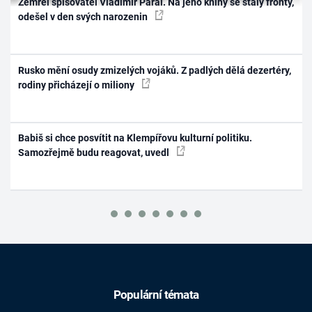
Zemřel spisovatel Vladimír Páral. Na jeho knihy se stály fronty,
odešel v den svých narozenin
Rusko mění osudy zmizelých vojáků. Z padlých dělá dezertéry,
rodiny přicházejí o miliony
Babiš si chce posvítit na Klempířovu kulturní politiku.
Samozřejmě budu reagovat, uvedl
Populární témata