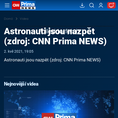
Domů
Videa
Astronauti jsou nazpět
Failed to fetch
(zdroj: CNN Prima NEWS)
2. kvě 2021, 19:05
Astronauti jsou nazpět (zdroj: CNN Prima NEWS)
Nejnovější videa