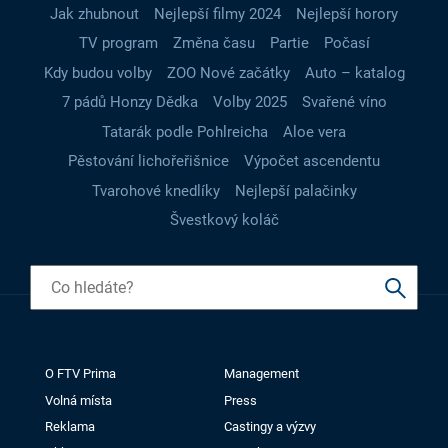
Jak zhubnout
Nejlepší filmy 2024
Nejlepší horory
TV program
Změna času
Partie
Počasí
Kdy budou volby
ZOO Nové začátky
Auto – katalog
7 pádů Honzy Dědka
Volby 2025
Svařené víno
Tatarák podle Pohlreicha
Aloe vera
Pěstování lichořeřišnice
Výpočet ascendentu
Tvarohové knedlíky
Nejlepší palačinky
Švestkový koláč
O FTV Prima
Management
Volná místa
Press
Reklama
Castingy a výzvy