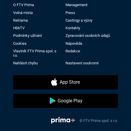
O FTV Prima
Management
Volná místa
Press
Reklama
Castingy a výzvy
HbbTV
Kontakty
Podmínky užívání
Zpracování osobních údajů
Cookies
Nápověda
Vlastník FTV Prima spol. s
Redakce
r.o.
Nahlásit chybu
Nastavení soukromí
App Store
Google Play
© FTV Prima spol. s r.o.