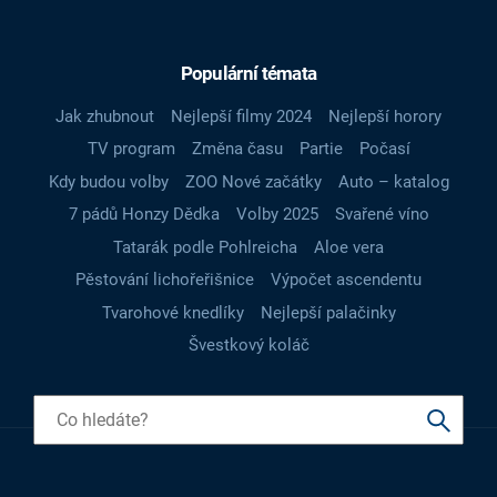
Populární témata
Jak zhubnout
Nejlepší filmy 2024
Nejlepší horory
TV program
Změna času
Partie
Počasí
Kdy budou volby
ZOO Nové začátky
Auto – katalog
7 pádů Honzy Dědka
Volby 2025
Svařené víno
Tatarák podle Pohlreicha
Aloe vera
Pěstování lichořeřišnice
Výpočet ascendentu
Tvarohové knedlíky
Nejlepší palačinky
Švestkový koláč