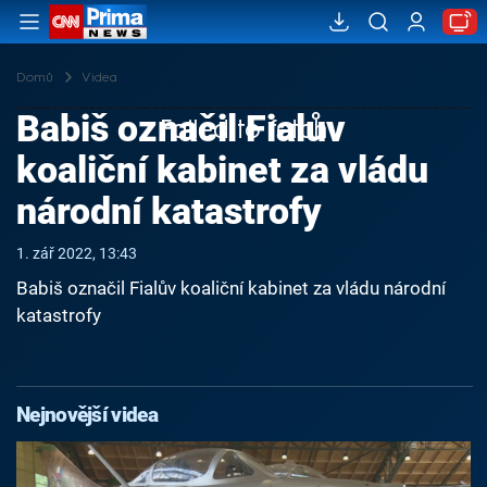
Domů
Videa
Babiš označil Fialův
Failed to fetch
koaliční kabinet za vládu
národní katastrofy
1. zář 2022, 13:43
Babiš označil Fialův koaliční kabinet za vládu národní
katastrofy
Nejnovější videa