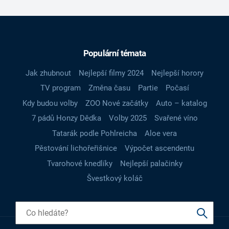
Populární témata
Jak zhubnout
Nejlepší filmy 2024
Nejlepší horory
TV program
Změna času
Partie
Počasí
Kdy budou volby
ZOO Nové začátky
Auto – katalog
7 pádů Honzy Dědka
Volby 2025
Svařené víno
Tatarák podle Pohlreicha
Aloe vera
Pěstování lichořeřišnice
Výpočet ascendentu
Tvarohové knedlíky
Nejlepší palačinky
Švestkový koláč