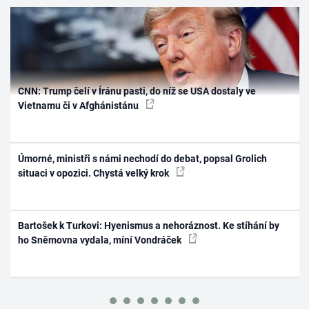
CNN: Trump čelí v Íránu pasti, do níž se USA dostaly ve
Vietnamu či v Afghánistánu
Úmorné, ministři s námi nechodí do debat, popsal Grolich
situaci v opozici. Chystá velký krok
Bartošek k Turkovi: Hyenismus a nehoráznost. Ke stíhání by
ho Sněmovna vydala, míní Vondráček