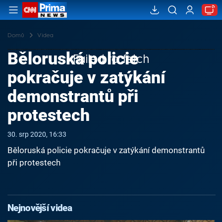
Domů
Videa
Běloruská policie
Failed to fetch
pokračuje v zatýkání
demonstrantů při
protestech
30. srp 2020, 16:33
Běloruská policie pokračuje v zatýkání demonstrantů
při protestech
Nejnovější videa