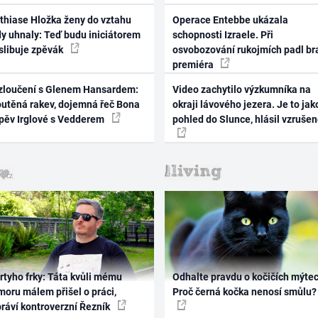
thiase Hložka ženy do vztahu
Operace Entebbe ukázala
dy uhnaly: Teď budu iniciátorem
schopnosti Izraele. Při
 slibuje zpěvák
osvobozování rukojmích padl br
premiéra
zloučení s Glenem Hansardem:
Video zachytilo výzkumníka na
outěná rakev, dojemná řeč Bona
okraji lávového jezera. Je to jak
zpěv Irglové s Vedderem
pohled do Slunce, hlásil vzruše
rtyho frky: Táta kvůli mému
Odhalte pravdu o kočičích mýtec
oru málem přišel o práci,
Proč černá kočka nenosí smůlu?
práví kontroverzní Řezník