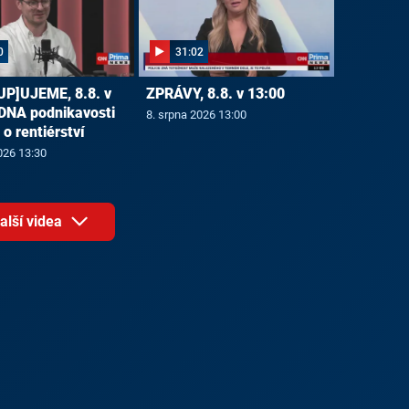
0
31:02
P]UJEME, 8.8. v
ZPRÁVY, 8.8. v 13:00
 DNA podnikavosti
8. srpna 2026 13:00
e o rentiérství
026 13:30
alší videa