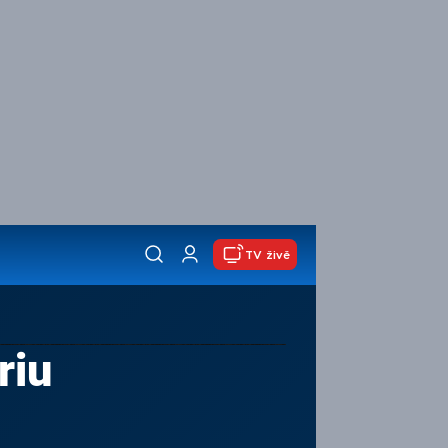
TV živě
riu