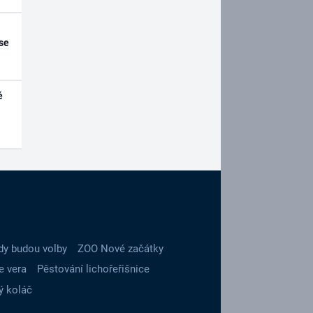
se
é
dy budou volby
ZOO Nové začátky
e vera
Pěstování lichořeřišnice
ý koláč