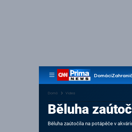
Domácí
Zahranič
Pořady
Domů
Videa
Běluha zaútoč
Běluha zaútočila na potápěče v akvári