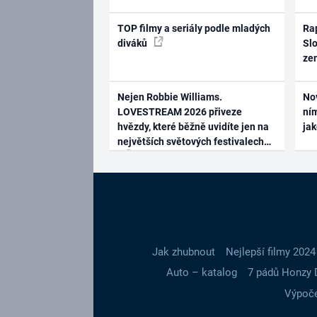
TOP filmy a seriály podle mladých
Rap
diváků
Slo
ze
Nejen Robbie Williams.
No
LOVESTREAM 2026 přiveze
ním
hvězdy, které běžně uvidíte jen na
ja
největších světových festivalech
Jak zhubnout
Nejlepší filmy 2024
Auto – katalog
7 pádů Honzy 
Výpoče