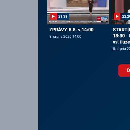
21:38
22:2
ZPRÁVY, 8.8. v 14:00
START[U
13:30 -
8. srpna 2026 14:00
vs. iluz
8. srpna 2
D