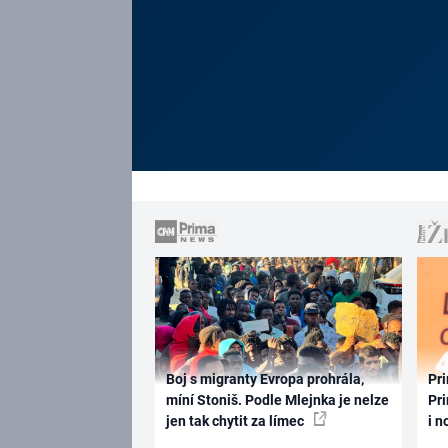
Boj s migranty Evropa prohrála,
Pri
míní Stoniš. Podle Mlejnka je nelze
Pri
jen tak chytit za límec
i n