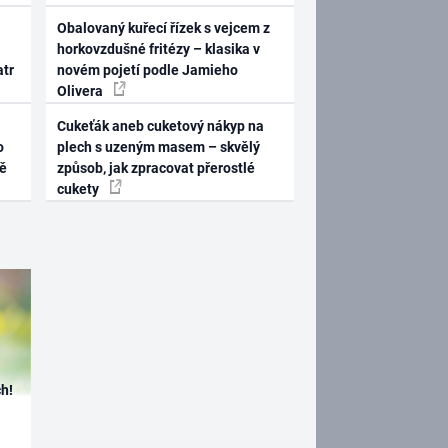
Obalovaný kuřecí řízek s vejcem z
horkovzdušné fritézy – klasika v
atr
novém pojetí podle Jamieho
Olivera
Cukeťák aneb cuketový nákyp na
o
plech s uzeným masem – skvělý
ně
způsob, jak zpracovat přerostlé
cukety
h!