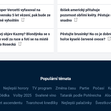
per Vercetti vyfasoval na
Ibišek americký přitahuje
vensku 5 let vězení, pak bude ze
pozornost obřími květy. Pěstuje 
mě vyhoštěn
snadno
vý objev Kazmy? Blondýnka se s
Pěstujte brusinky! Na co je dobr
 vodí za ruce a fotí se na místě
hořce kyselé červené ovoce?
ko Rosecká
Populární témata
Nejlepší horory
TV program
Změna času
Partie
Počasí
K
Dědka
Volby 2025
Svařené víno
Tatarák podle Pohlreicha
Alo
t ascendentu
Tvarohové knedlíky
Nejlepší palačinky
Švestkov