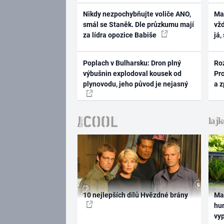
Nikdy nezpochybňujte voliče ANO,
Ma
smál se Staněk. Dle průzkumu mají
vž
za lídra opozice Babiše
já,
Poplach v Bulharsku: Dron plný
Ro
výbušnin explodoval kousek od
Pr
plynovodu, jeho původ je nejasný
a 
10 nejlepších dílů Hvězdné brány
Ma
hum
vy