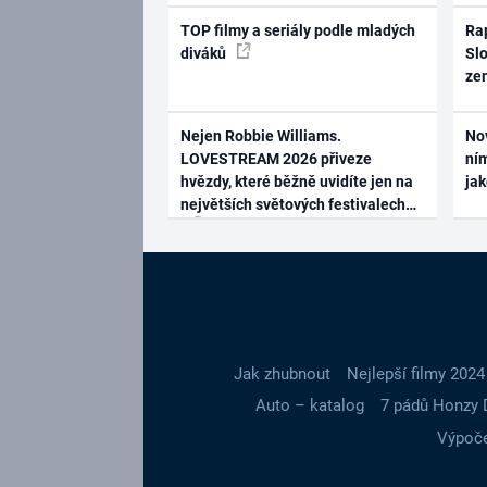
TOP filmy a seriály podle mladých
Rap
diváků
Slo
ze
Nejen Robbie Williams.
No
LOVESTREAM 2026 přiveze
ním
hvězdy, které běžně uvidíte jen na
ja
největších světových festivalech
Jak zhubnout
Nejlepší filmy 2024
Auto – katalog
7 pádů Honzy 
Výpoče