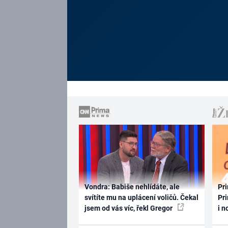
Vondra: Babiše nehlídáte, ale
Pri
svítíte mu na uplácení voličů. Čekal
Pri
jsem od vás víc, řekl Gregor
i n