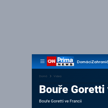
Domácí
Zahranič
Pořady
Domů
Videa
Bouře Goretti 
Bouře Goretti ve Francii