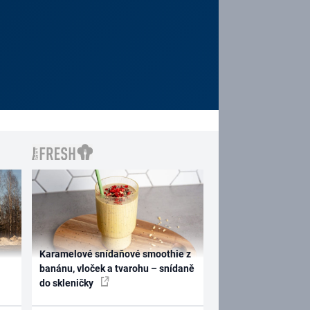
Karamelové snídaňové smoothie z
banánu, vloček a tvarohu – snídaně
do skleničky