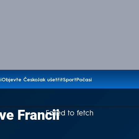
í
Objevte Česko
Jak ušetřit
Sport
Počasí
ve Francii
Failed to fetch