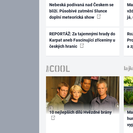
Nebeská podívaná nad Českem se
Ma
blíží. Působivé zatmění Slunce
vž
doplní meteorická show
já,
REPORTÁŽ: Za tajemnými hrady do
Ro
Karpat aneb Fascinující zříceniny u
Pr
českých hranic
a 
10 nejlepších dílů Hvězdné brány
Ma
hum
vy