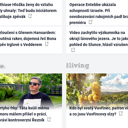
thiase Hložka ženy do vztahu
Operace Entebbe ukázala
dy uhnaly: Teď budu iniciátorem
schopnosti Izraele. Při
 slibuje zpěvák
osvobozování rukojmích padl br
premiéra
zloučení s Glenem Hansardem:
Video zachytilo výzkumníka na
outěná rakev, dojemná řeč Bona
okraji lávového jezera. Je to jak
zpěv Irglové s Vedderem
pohled do Slunce, hlásil vzruše
rtyho frky: Táta kvůli mému
Kdo byl svatý Vavřinec, patron v
oru málem přišel o práci,
a co jsou Vavřincovy slzy?
práví kontroverzní Řezník