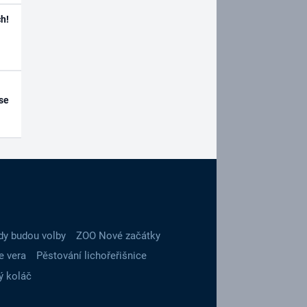
h!
se
dy budou volby
ZOO Nové začátky
e vera
Pěstování lichořeřišnice
ý koláč