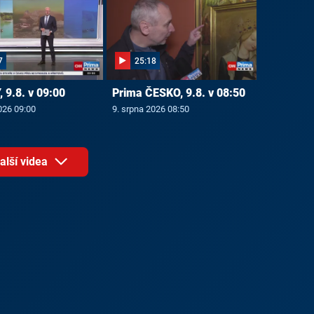
7
25:18
 9.8. v 09:00
Prima ČESKO, 9.8. v 08:50
026 09:00
9. srpna 2026 08:50
alší videa