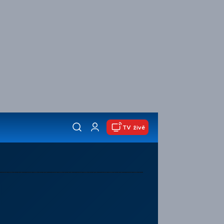
TV živě