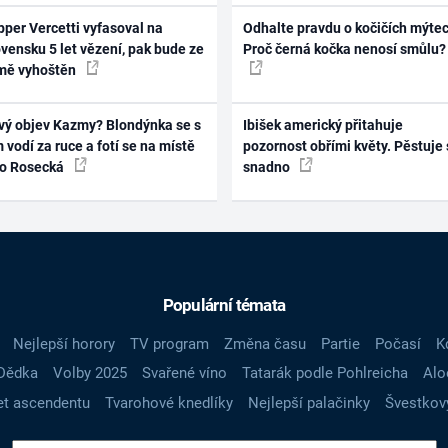
per Vercetti vyfasoval na
Odhalte pravdu o kočičích mýtec
vensku 5 let vězení, pak bude ze
Proč černá kočka nenosí smůlu?
mě vyhoštěn
vý objev Kazmy? Blondýnka se s
Ibišek americký přitahuje
 vodí za ruce a fotí se na místě
pozornost obřími květy. Pěstuje 
ko Rosecká
snadno
Populární témata
Nejlepší horory
TV program
Změna času
Partie
Počasí
K
Dědka
Volby 2025
Svařené víno
Tatarák podle Pohlreicha
Alo
t ascendentu
Tvarohové knedlíky
Nejlepší palačinky
Švestkov