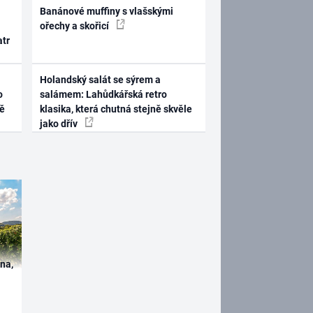
Banánové muffiny s vlašskými
ořechy a skořicí
atr
Holandský salát se sýrem a
o
salámem: Lahůdkářská retro
ně
klasika, která chutná stejně skvěle
jako dřív
ína,