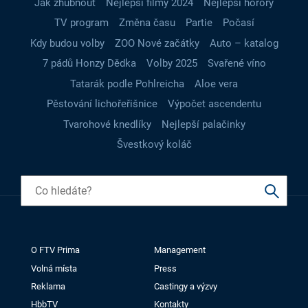
Jak zhubnout
Nejlepší filmy 2024
Nejlepší horory
TV program
Změna času
Partie
Počasí
Kdy budou volby
ZOO Nové začátky
Auto – katalog
7 pádů Honzy Dědka
Volby 2025
Svařené víno
Tatarák podle Pohlreicha
Aloe vera
Pěstování lichořeřišnice
Výpočet ascendentu
Tvarohové knedlíky
Nejlepší palačinky
Švestkový koláč
O FTV Prima
Management
Volná místa
Press
Reklama
Castingy a výzvy
HbbTV
Kontakty