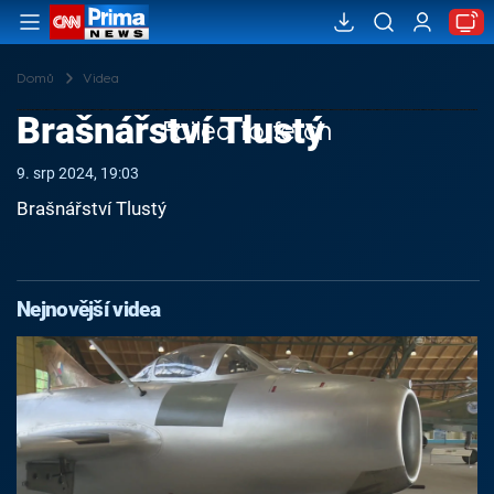
Domů
Videa
Brašnářství Tlustý
Failed to fetch
9. srp 2024, 19:03
Brašnářství Tlustý
Nejnovější videa