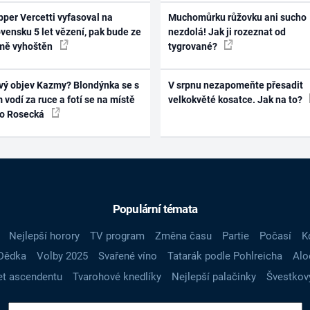
per Vercetti vyfasoval na
Muchomůrku růžovku ani sucho
vensku 5 let vězení, pak bude ze
nezdolá! Jak ji rozeznat od
mě vyhoštěn
tygrované?
vý objev Kazmy? Blondýnka se s
V srpnu nezapomeňte přesadit
 vodí za ruce a fotí se na místě
velkokvěté kosatce. Jak na to?
ko Rosecká
Populární témata
Nejlepší horory
TV program
Změna času
Partie
Počasí
K
Dědka
Volby 2025
Svařené víno
Tatarák podle Pohlreicha
Alo
t ascendentu
Tvarohové knedlíky
Nejlepší palačinky
Švestkov