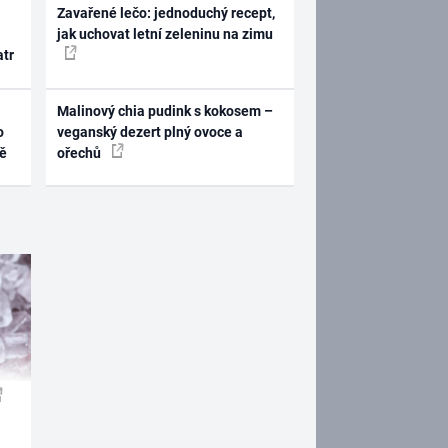
Zavařené lečo: jednoduchý recept,
jak uchovat letní zeleninu na zimu
atr
Malinový chia pudink s kokosem –
o
veganský dezert plný ovoce a
ně
ořechů