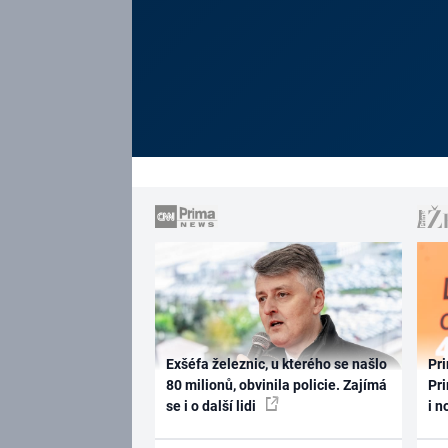
Exšéfa železnic, u kterého se našlo
Pri
80 milionů, obvinila policie. Zajímá
Pri
se i o další lidi
i n