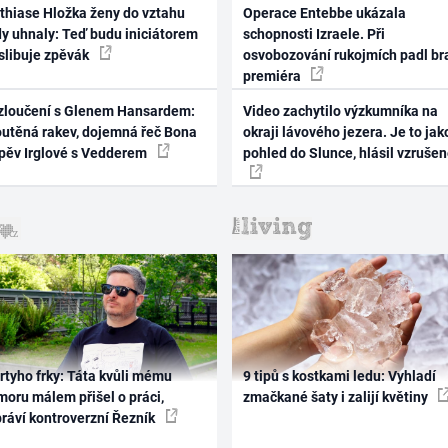
thiase Hložka ženy do vztahu
Operace Entebbe ukázala
dy uhnaly: Teď budu iniciátorem
schopnosti Izraele. Při
 slibuje zpěvák
osvobozování rukojmích padl br
premiéra
zloučení s Glenem Hansardem:
Video zachytilo výzkumníka na
outěná rakev, dojemná řeč Bona
okraji lávového jezera. Je to jak
zpěv Irglové s Vedderem
pohled do Slunce, hlásil vzruše
rtyho frky: Táta kvůli mému
9 tipů s kostkami ledu: Vyhladí
oru málem přišel o práci,
zmačkané šaty i zalijí květiny
práví kontroverzní Řezník