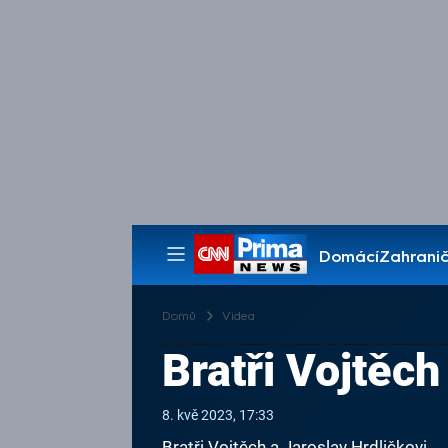
Domácí
Zahranič
Pořady
Domů
Videa
Bratři Vojtěch
8. kvě 2023, 17:33
Bratři Vojtěch a Jaroslav Hrdličkovi