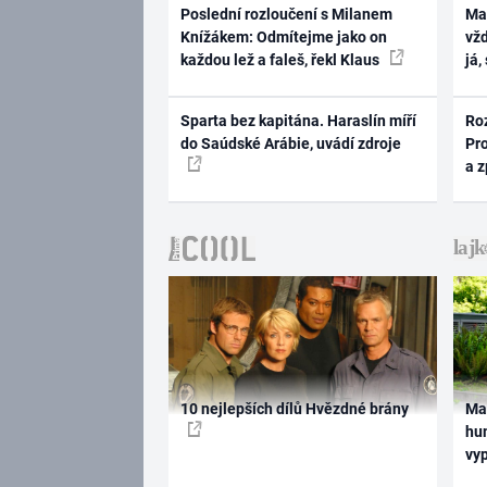
Poslední rozloučení s Milanem
Ma
Knížákem: Odmítejme jako on
vž
každou lež a faleš, řekl Klaus
já,
Sparta bez kapitána. Haraslín míří
Ro
do Saúdské Arábie, uvádí zdroje
Pr
a 
10 nejlepších dílů Hvězdné brány
Ma
hum
vy