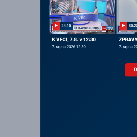
24:15
30:2
K VĚCI, 7.8. v 12:30
ZPRÁVY,
7. srpna 2026 12:30
7. srpna 2
D