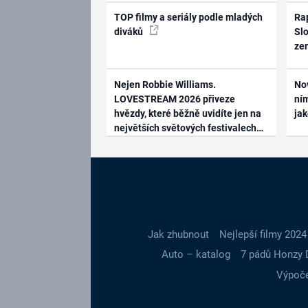
TOP filmy a seriály podle mladých
Rap
diváků
Slo
ze
Nejen Robbie Williams.
No
LOVESTREAM 2026 přiveze
ním
hvězdy, které běžně uvidíte jen na
ja
největších světových festivalech
Jak zhubnout
Nejlepší filmy 2024
Auto – katalog
7 pádů Honzy 
Výpoče