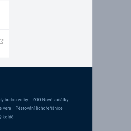
dy budou volby
ZOO Nové začátky
e vera
Pěstování lichořeřišnice
ý koláč