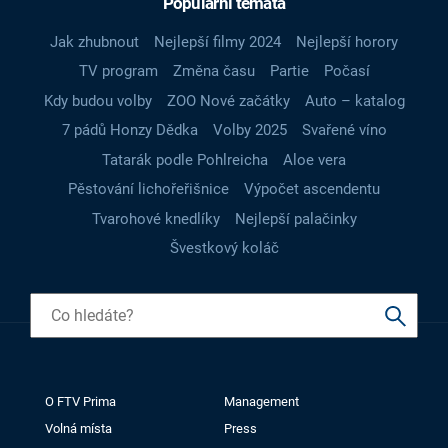
Populární témata
Jak zhubnout
Nejlepší filmy 2024
Nejlepší horory
TV program
Změna času
Partie
Počasí
Kdy budou volby
ZOO Nové začátky
Auto – katalog
7 pádů Honzy Dědka
Volby 2025
Svařené víno
Tatarák podle Pohlreicha
Aloe vera
Pěstování lichořeřišnice
Výpočet ascendentu
Tvarohové knedlíky
Nejlepší palačinky
Švestkový koláč
O FTV Prima
Management
Volná místa
Press