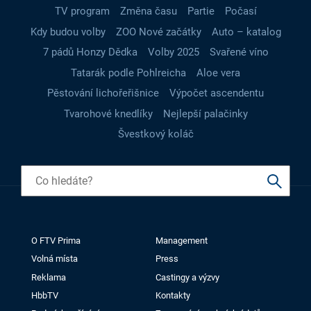
TV program
Změna času
Partie
Počasí
Kdy budou volby
ZOO Nové začátky
Auto – katalog
7 pádů Honzy Dědka
Volby 2025
Svařené víno
Tatarák podle Pohlreicha
Aloe vera
Pěstování lichořeřišnice
Výpočet ascendentu
Tvarohové knedlíky
Nejlepší palačinky
Švestkový koláč
O FTV Prima
Management
Volná místa
Press
Reklama
Castingy a výzvy
HbbTV
Kontakty