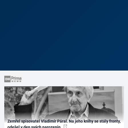
Zemřel spisovatel Vladimír Páral. Na jeho knihy se stály fronty,
odešel v den svých narozenin