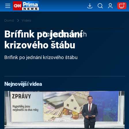
Domů
Videa
Brífink po jednání
Failed to fetch
krizového štábu
Brífink po jednání krizového štábu
Nejnovější videa