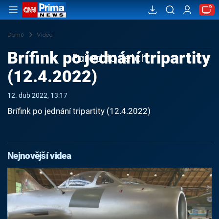
Domů
Videa
Brífink po jednání tripartity
Failed to fetch
(12.4.2022)
12. dub 2022, 13:17
Brífink po jednání tripartity (12.4.2022)
Nejnovější videa