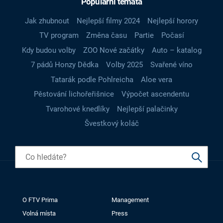
Populární témata
Jak zhubnout
Nejlepší filmy 2024
Nejlepší horory
TV program
Změna času
Partie
Počasí
Kdy budou volby
ZOO Nové začátky
Auto – katalog
7 pádů Honzy Dědka
Volby 2025
Svařené víno
Tatarák podle Pohlreicha
Aloe vera
Pěstování lichořeřišnice
Výpočet ascendentu
Tvarohové knedlíky
Nejlepší palačinky
Švestkový koláč
O FTV Prima
Management
Volná místa
Press