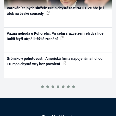
Varování tajných služeb: Putin chystá test NATO. Ve hře je i
útok na české sousedy
Vážná nehoda u Pohořelic: Při čelní srážce zemřeli dva lidé.
Další čtyři utrpěli těžká zranění
Grónsko v pohotovosti: Americká firma napojená na lidi od
Trumpa chystá vrty bez povolení