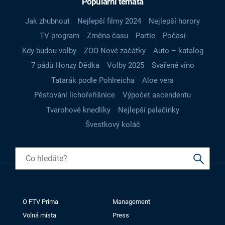
Populární témata
Jak zhubnout
Nejlepší filmy 2024
Nejlepší horory
TV program
Změna času
Partie
Počasí
Kdy budou volby
ZOO Nové začátky
Auto – katalog
7 pádů Honzy Dědka
Volby 2025
Svařené víno
Tatarák podle Pohlreicha
Aloe vera
Pěstování lichořeřišnice
Výpočet ascendentu
Tvarohové knedlíky
Nejlepší palačinky
Švestkový koláč
O FTV Prima
Management
Volná místa
Press