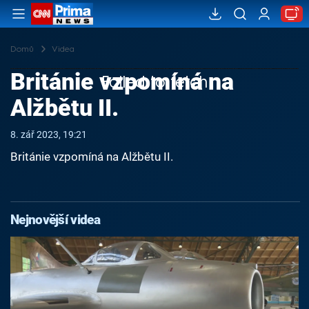
Domů
Videa
Británie vzpomíná na
Failed to fetch
Alžbětu II.
8. zář 2023, 19:21
Británie vzpomíná na Alžbětu II.
Nejnovější videa