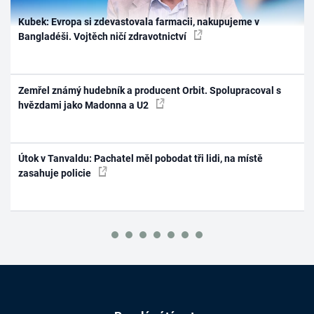
Kubek: Evropa si zdevastovala farmacii, nakupujeme v
Bangladéši. Vojtěch ničí zdravotnictví
Zemřel známý hudebník a producent Orbit. Spolupracoval s
hvězdami jako Madonna a U2
Útok v Tanvaldu: Pachatel měl pobodat tři lidi, na místě
zasahuje policie