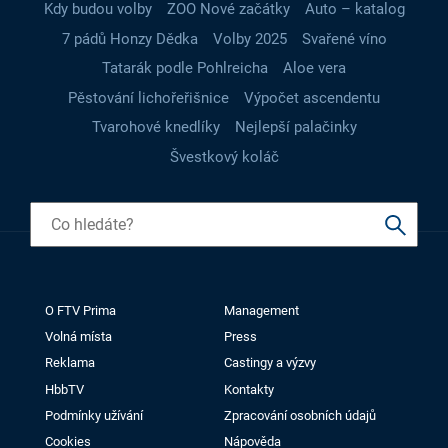
Kdy budou volby
ZOO Nové začátky
Auto – katalog
7 pádů Honzy Dědka
Volby 2025
Svařené víno
Tatarák podle Pohlreicha
Aloe vera
Pěstování lichořeřišnice
Výpočet ascendentu
Tvarohové knedlíky
Nejlepší palačinky
Švestkový koláč
O FTV Prima
Management
Volná místa
Press
Reklama
Castingy a výzvy
HbbTV
Kontakty
Podmínky užívání
Zpracování osobních údajů
Cookies
Nápověda