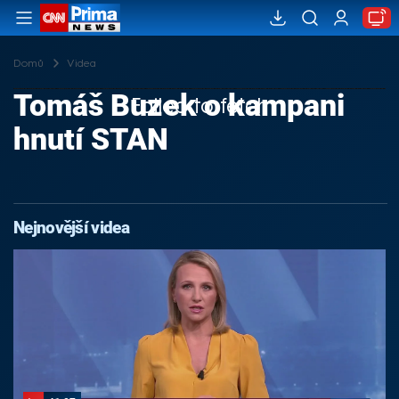
Domů
Videa
Tomáš Buzek o kampani
Failed to fetch
hnutí STAN
Nejnovější videa