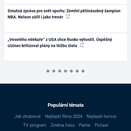
Smutná zpráva pro svět sportu: Zemřel pětinásobný šampion
NBA. Nelson zářil i jako trenér
„Veselého mlékaře“ z USA chce Rusko vyhostit. Úspěšný
cizinec kritizoval plány na těžbu zlata
Populární témata
Jak zhubnout
Nejlepší filmy 2024
Nejlepší horory
TV program
Změna času
Partie
Počasí