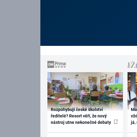
Rozpohybují české školství
Ma
ředitelé? Resort věří, že nový
vž
nástroj utne nekonečné debaty
já,