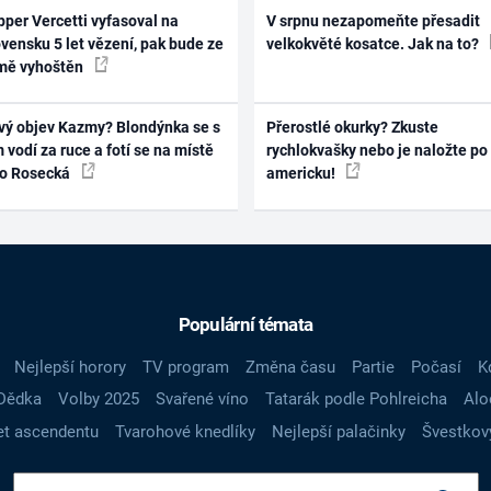
per Vercetti vyfasoval na
V srpnu nezapomeňte přesadit
vensku 5 let vězení, pak bude ze
velkokvěté kosatce. Jak na to?
mě vyhoštěn
vý objev Kazmy? Blondýnka se s
Přerostlé okurky? Zkuste
 vodí za ruce a fotí se na místě
rychlokvašky nebo je naložte po
ko Rosecká
americku!
Populární témata
Nejlepší horory
TV program
Změna času
Partie
Počasí
K
Dědka
Volby 2025
Svařené víno
Tatarák podle Pohlreicha
Alo
t ascendentu
Tvarohové knedlíky
Nejlepší palačinky
Švestkov