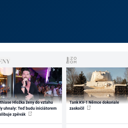
thiase Hložka ženy do vztahu
Tank KV-1 Němce dokonale
dy uhnaly: Teď budu iniciátorem
zaskočil
 slibuje zpěvák