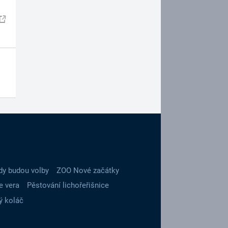
dy budou volby
ZOO Nové začátky
e vera
Pěstování lichořeřišnice
ý koláč