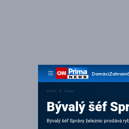
Domácí
Zahranič
Pořady
Domů
Videa
Bývalý šéf Sp
Bývalý šéf Správy železnic prodává ry