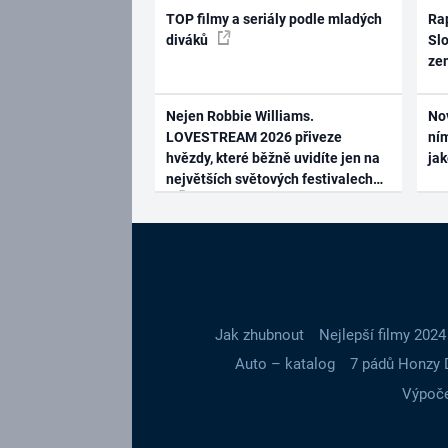
TOP filmy a seriály podle mladých
Rap
diváků
Slo
ze
Nejen Robbie Williams.
No
LOVESTREAM 2026 přiveze
ním
hvězdy, které běžně uvidíte jen na
ja
největších světových festivalech
Jak zhubnout
Nejlepší filmy 2024
Auto – katalog
7 pádů Honzy 
Výpoče