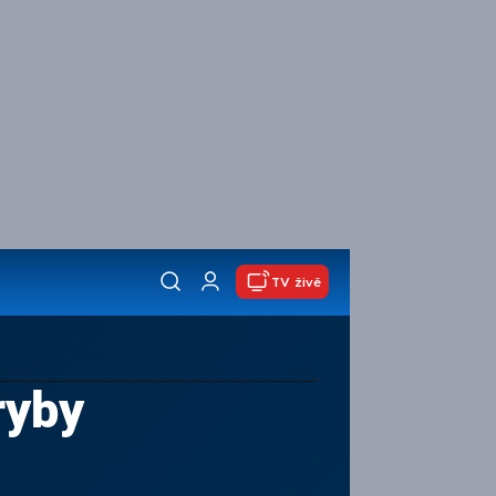
TV živě
ryby