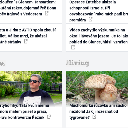
zloučení s Glenem Hansardem:
Operace Entebbe ukázala
outěná rakev, dojemná řeč Bona
schopnosti Izraele. Při
zpěv Irglové s Vedderem
osvobozování rukojmích padl br
premiéra
ta a Jirka z AYTO spolu zkouší
Video zachytilo výzkumníka na
let. Válise mrzí, že ukázal
okraji lávového jezera. Je to jak
atné stránky
pohled do Slunce, hlásil vzruše
rtyho frky: Táta kvůli mému
Muchomůrku růžovku ani sucho
oru málem přišel o práci,
nezdolá! Jak ji rozeznat od
práví kontroverzní Řezník
tygrované?