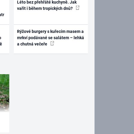
Léto bez přehřáté kuchyně. Jak
vařit i během tropických dnů?
atr
Rýžové burgery s kuřecím masem a
o
mrkví podávané se salátem – lehká
ně
a chutná večeře