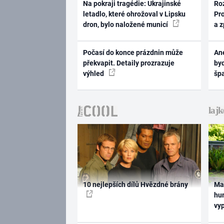
Na pokraji tragédie: Ukrajinské
Ro
letadlo, které ohrožoval v Lipsku
Pr
dron, bylo naložené municí
a 
Počasí do konce prázdnin může
Ane
překvapit. Detaily prozrazuje
byd
výhled
šp
10 nejlepších dílů Hvězdné brány
Ma
hum
vy