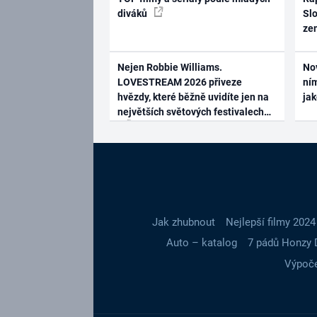
diváků
Slo
ze
Nejen Robbie Williams.
No
LOVESTREAM 2026 přiveze
ním
hvězdy, které běžně uvidíte jen na
ja
největších světových festivalech
Jak zhubnout
Nejlepší filmy 2024
Auto – katalog
7 pádů Honzy 
Výpoče