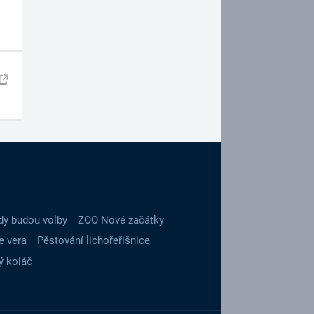
dy budou volby
ZOO Nové začátky
e vera
Pěstování lichořeřišnice
ý koláč