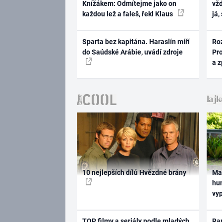
Knížákem: Odmítejme jako on
vž
každou lež a faleš, řekl Klaus
já,
Sparta bez kapitána. Haraslín míří
Ro
do Saúdské Arábie, uvádí zdroje
Pr
a 
10 nejlepších dílů Hvězdné brány
Ma
hum
vy
TOP filmy a seriály podle mladých
Rap