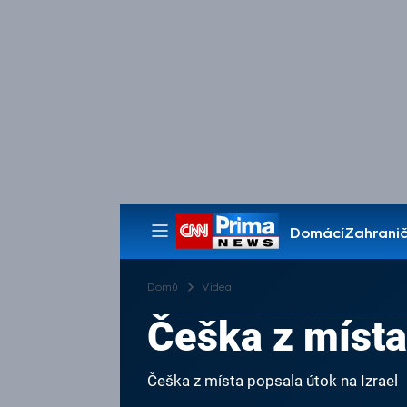
Domácí
Zahranič
Pořady
Domů
Videa
Češka z místa
Češka z místa popsala útok na Izrael