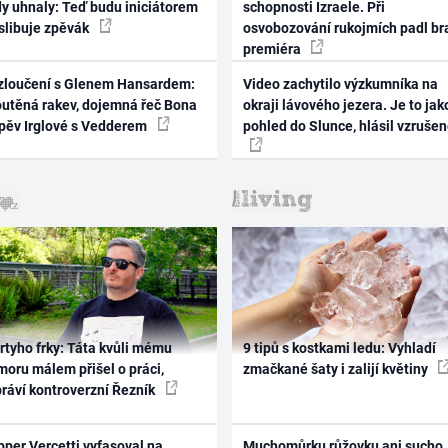
dy uhnaly: Teď budu iniciátorem
schopnosti Izraele. Při
 slibuje zpěvák
osvobozování rukojmích padl br
premiéra
zloučení s Glenem Hansardem:
Video zachytilo výzkumníka na
outěná rakev, dojemná řeč Bona
okraji lávového jezera. Je to jak
zpěv Irglové s Vedderem
pohled do Slunce, hlásil vzruše
rtyho frky: Táta kvůli mému
9 tipů s kostkami ledu: Vyhladí
oru málem přišel o práci,
zmačkané šaty i zalijí květiny
práví kontroverzní Řezník
per Vercetti vyfasoval na
Muchomůrku růžovku ani sucho