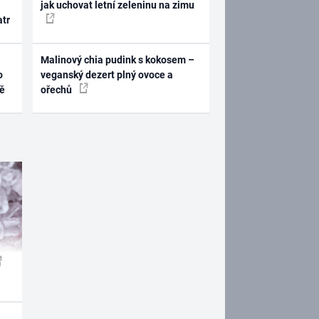
jak uchovat letní zeleninu na zimu
atr
Malinový chia pudink s kokosem –
o
veganský dezert plný ovoce a
ně
ořechů