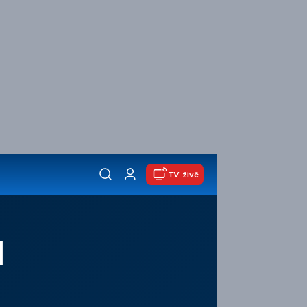
TV živě
l