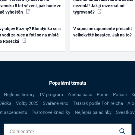
vensku 5 let vězení, pak bude ze
nezdolá! Jak ji rozeznat od
mě vyhoštěn
tygrované?
vý objev Kazmy? Blondýnka se s
V srpnu nezapomeňte přesadit
 vodí za ruce a fotí se na místě
velkokvěté kosatce. Jak na to?
ko Rosecká
Populární témata
Nejlepší horory
TV program
Změna času
Partie
Počasí
K
Dědka
Volby 2025
Svařené víno
Tatarák podle Pohlreicha
Alo
t ascendentu
Tvarohové knedlíky
Nejlepší palačinky
Švestkov