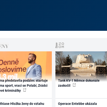
ma představila podzim: startuje
Tank KV-1 Němce dokonale
ma sport, vrací se Polabí, Zrádci
zaskočil
ové kriminálky
thiase Hložka ženy do vztahu
Operace Entebbe ukázala