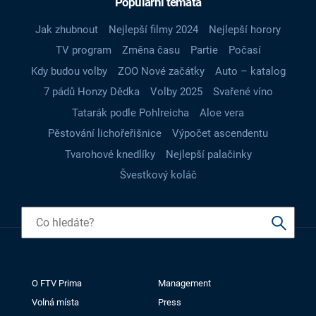
Populární témata
Jak zhubnout
Nejlepší filmy 2024
Nejlepší horory
TV program
Změna času
Partie
Počasí
Kdy budou volby
ZOO Nové začátky
Auto – katalog
7 pádů Honzy Dědka
Volby 2025
Svařené víno
Tatarák podle Pohlreicha
Aloe vera
Pěstování lichořeřišnice
Výpočet ascendentu
Tvarohové knedlíky
Nejlepší palačinky
Švestkový koláč
O FTV Prima
Management
Volná místa
Press