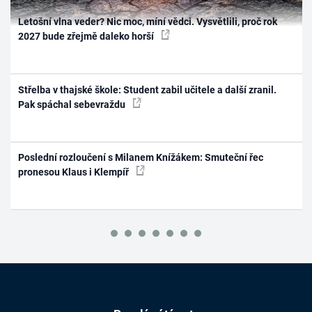
Letošní vlna veder? Nic moc, míní vědci. Vysvětlili, proč rok
2027 bude zřejmě daleko horší
Střelba v thajské škole: Student zabil učitele a další zranil.
Pak spáchal sebevraždu
Poslední rozloučení s Milanem Knížákem: Smuteční řec
pronesou Klaus i Klempíř