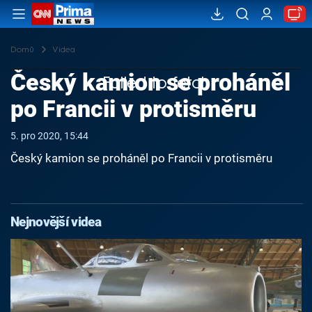
Domů
Videa
Český kamion se proháněl
Failed to fetch
po Francii v protisměru
5. pro 2020, 15:44
Český kamion se proháněl po Francii v protisměru
Nejnovější videa