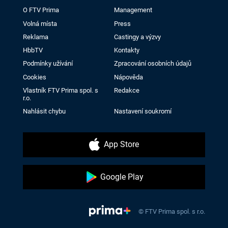
O FTV Prima
Management
Volná místa
Press
Reklama
Castingy a výzvy
HbbTV
Kontakty
Podmínky užívání
Zpracování osobních údajů
Cookies
Nápověda
Vlastník FTV Prima spol. s
Redakce
r.o.
Nahlásit chybu
Nastavení soukromí
App Store
Google Play
© FTV Prima spol. s r.o.