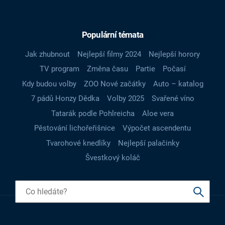
Populární témata
Jak zhubnout
Nejlepší filmy 2024
Nejlepší horory
TV program
Změna času
Partie
Počasí
Kdy budou volby
ZOO Nové začátky
Auto – katalog
7 pádů Honzy Dědka
Volby 2025
Svařené víno
Tatarák podle Pohlreicha
Aloe vera
Pěstování lichořeřišnice
Výpočet ascendentu
Tvarohové knedlíky
Nejlepší palačinky
Švestkový koláč