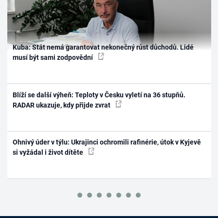
Kuba: Stát nemá garantovat nekonečný růst důchodů. Lidé
musí být sami zodpovědní
Blíží se další výheň: Teploty v Česku vyletí na 36 stupňů.
RADAR ukazuje, kdy přijde zvrat
Ohnivý úder v týlu: Ukrajinci ochromili rafinérie, útok v Kyjevě
si vyžádal i život dítěte