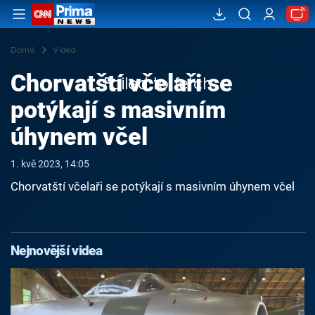
Domů
Videa
Chorvatští včelaři se
Failed to fetch
potýkají s masivním
úhynem včel
1. kvě 2023, 14:05
Chorvatští včelaři se potýkají s masivním úhynem včel
Nejnovější videa