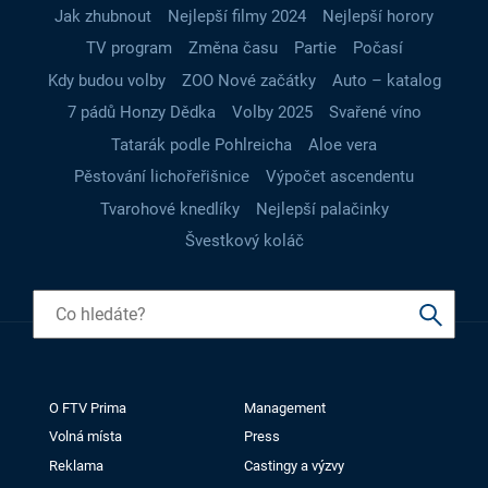
Jak zhubnout
Nejlepší filmy 2024
Nejlepší horory
TV program
Změna času
Partie
Počasí
Kdy budou volby
ZOO Nové začátky
Auto – katalog
7 pádů Honzy Dědka
Volby 2025
Svařené víno
Tatarák podle Pohlreicha
Aloe vera
Pěstování lichořeřišnice
Výpočet ascendentu
Tvarohové knedlíky
Nejlepší palačinky
Švestkový koláč
O FTV Prima
Management
Volná místa
Press
Reklama
Castingy a výzvy