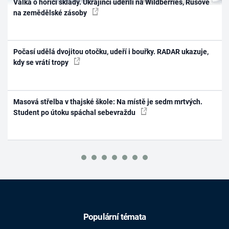
Válka o hořící sklady. Ukrajinci udeřili na Wildberries, Rusové
na zemědělské zásoby
Počasí udělá dvojitou otočku, udeří i bouřky. RADAR ukazuje,
kdy se vrátí tropy
Masová střelba v thajské škole: Na místě je sedm mrtvých.
Student po útoku spáchal sebevraždu
Populární témata