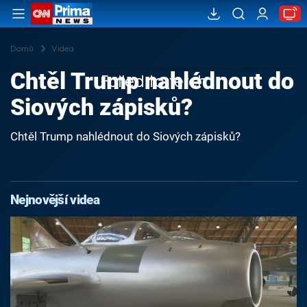
Domů
Videa
Chtěl Trump nahlédnout do
Failed to fetch
Siových zápisků?
Chtěl Trump nahlédnout do Siových zápisků?
Nejnovější videa