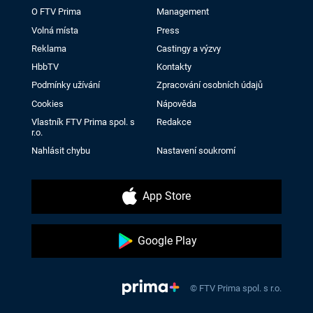
O FTV Prima
Management
Volná místa
Press
Reklama
Castingy a výzvy
HbbTV
Kontakty
Podmínky užívání
Zpracování osobních údajů
Cookies
Nápověda
Vlastník FTV Prima spol. s
Redakce
r.o.
Nahlásit chybu
Nastavení soukromí
App Store
Google Play
© FTV Prima spol. s r.o.