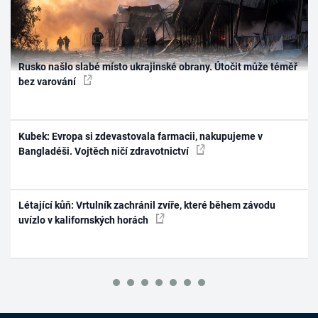
Rusko našlo slabé místo ukrajinské obrany. Útočit může téměř
bez varování
Kubek: Evropa si zdevastovala farmacii, nakupujeme v
Bangladéši. Vojtěch ničí zdravotnictví
Létající kůň: Vrtulník zachránil zvíře, které během závodu
uvízlo v kalifornských horách