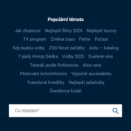
Populární témata
Jak zhubnout
Nejlepší filmy 2024
Nejlepší horory
TV program
Změna času
Partie
Počasí
Kdy budou volby
ZOO Nové začátky
Auto – katalog
7 pádů Honzy Dědka
Volby 2025
Svařené víno
Tatarák podle Pohlreicha
Aloe vera
Pěstování lichořeřišnice
Výpočet ascendentu
Tvarohové knedlíky
Nejlepší palačinky
Švestkový koláč