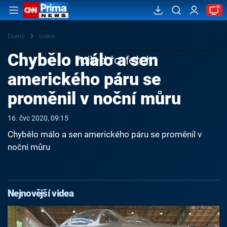
Domů
Videa
Chybělo málo a sen
Failed to fetch
amerického páru se
proměnil v noční můru
16. čvc 2020, 09:15
Chybělo málo a sen amerického páru se proměnil v
noční můru
Nejnovější videa