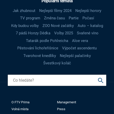
Populární témata
Jak zhubnout
Nejlepší filmy 2024
Nejlepší horory
TV program
Změna času
Partie
Počasí
Kdy budou volby
ZOO Nové začátky
Auto – katalog
7 pádů Honzy Dědka
Volby 2025
Svařené víno
Tatarák podle Pohlreicha
Aloe vera
Pěstování lichořeřišnice
Výpočet ascendentu
Tvarohové knedlíky
Nejlepší palačinky
Švestkový koláč
O FTV Prima
Management
Volná místa
Press