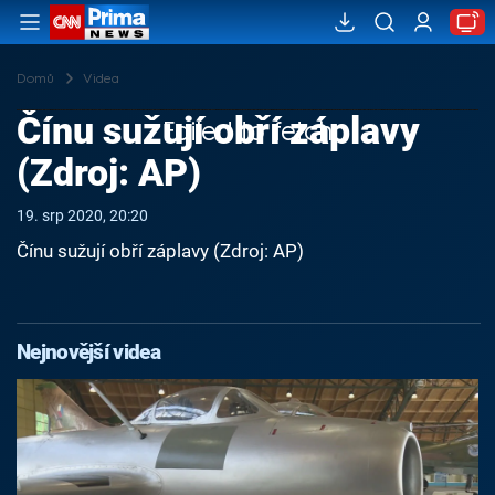
Domů
Videa
Čínu sužují obří záplavy
Failed to fetch
(Zdroj: AP)
19. srp 2020, 20:20
Čínu sužují obří záplavy (Zdroj: AP)
Nejnovější videa