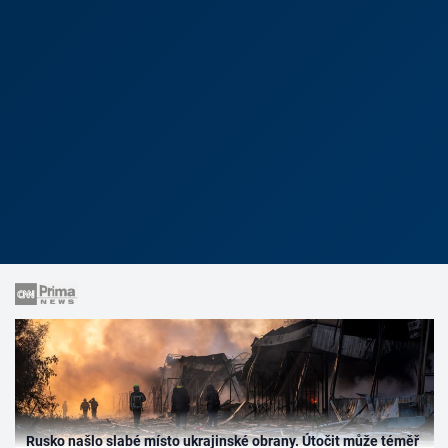
Rusko našlo slabé místo ukrajinské obrany. Útočit může téměř