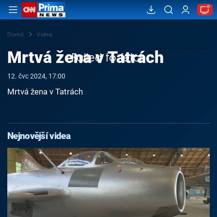
Domů
Videa
Mrtvá žena v Tatrách
Failed to fetch
12. čvc 2024, 17:00
Mrtvá žena v Tatrách
Nejnovější videa