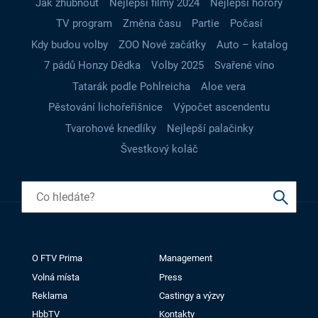
Jak zhubnout
Nejlepší filmy 2024
Nejlepší horory
TV program
Změna času
Partie
Počasí
Kdy budou volby
ZOO Nové začátky
Auto – katalog
7 pádů Honzy Dědka
Volby 2025
Svařené víno
Tatarák podle Pohlreicha
Aloe vera
Pěstování lichořeřišnice
Výpočet ascendentu
Tvarohové knedlíky
Nejlepší palačinky
Švestkový koláč
O FTV Prima
Management
Volná místa
Press
Reklama
Castingy a výzvy
HbbTV
Kontakty