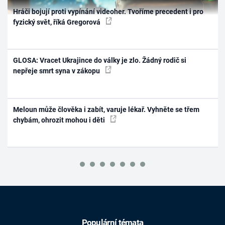
Hráči bojují proti vypínání videoher. Tvoříme precedent i pro
fyzický svět, říká Gregorová
GLOSA: Vracet Ukrajince do války je zlo. Žádný rodič si
nepřeje smrt syna v zákopu
Meloun může člověka i zabít, varuje lékař. Vyhněte se třem
chybám, ohrozit mohou i děti
Populární témata