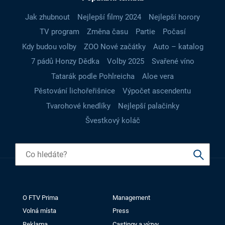
Jak zhubnout
Nejlepší filmy 2024
Nejlepší horory
TV program
Změna času
Partie
Počasí
Kdy budou volby
ZOO Nové začátky
Auto – katalog
7 pádů Honzy Dědka
Volby 2025
Svařené víno
Tatarák podle Pohlreicha
Aloe vera
Pěstování lichořeřišnice
Výpočet ascendentu
Tvarohové knedlíky
Nejlepší palačinky
Švestkový koláč
O FTV Prima
Management
Volná místa
Press
Reklama
Castingy a výzvy