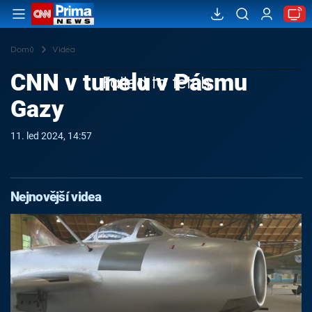
Domů
Videa
CNN v tunelu v Pásmu
Failed to fetch
Gazy
11. led 2024, 14:57
Nejnovější videa