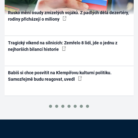
Rusko mění osudy zmizelých vojáků. Z padlých dělá dezertéry,
rodiny přicházejí o miliony
Tragický víkend na silnicích: Zemřelo 8 lidí, jde o jednu z
nejhorších bilancí historie
Babiš si chce posvítit na Klempířovu kulturní politiku.
Samozřejmě budu reagovat, uvedl