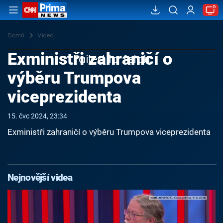
Domů
Videa
Exministři zahraničí o
Failed to fetch
výběru Trumpova
viceprezidenta
15. čvc 2024, 23:34
Exministři zahraničí o výběru Trumpova viceprezidenta
Nejnovější videa