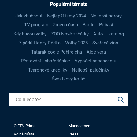
Populární témata
Jak zhubnout
Nejlepší filmy 2024
Nejlepší horory
TV program
Změna času
Partie
Počasí
Kdy budou volby
ZOO Nové začátky
Auto – katalog
7 pádů Honzy Dědka
Volby 2025
Svařené víno
Tatarák podle Pohlreicha
Aloe vera
Pěstování lichořeřišnice
Výpočet ascendentu
Tvarohové knedlíky
Nejlepší palačinky
Švestkový koláč
O FTV Prima
Management
Volná místa
Press