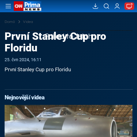
Domů
Videa
První Stanley Cup pro
Failed to fetch
Floridu
25. čvn 2024, 16:11
První Stanley Cup pro Floridu
Nejnovější videa