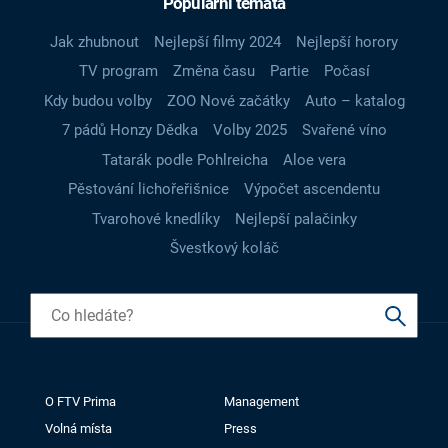
Populární témata
Jak zhubnout
Nejlepší filmy 2024
Nejlepší horory
TV program
Změna času
Partie
Počasí
Kdy budou volby
ZOO Nové začátky
Auto – katalog
7 pádů Honzy Dědka
Volby 2025
Svařené víno
Tatarák podle Pohlreicha
Aloe vera
Pěstování lichořeřišnice
Výpočet ascendentu
Tvarohové knedlíky
Nejlepší palačinky
Švestkový koláč
O FTV Prima
Management
Volná místa
Press