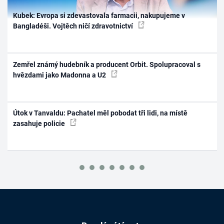
Kubek: Evropa si zdevastovala farmacii, nakupujeme v
Bangladéši. Vojtěch ničí zdravotnictví
Zemřel známý hudebník a producent Orbit. Spolupracoval s
hvězdami jako Madonna a U2
Útok v Tanvaldu: Pachatel měl pobodat tři lidi, na místě
zasahuje policie