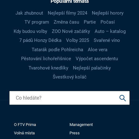
Populární témata
Jak zhubnout
Nejlepší filmy 2024
Nejlepší horory
TV program
Změna času
Partie
Počasí
Kdy budou volby
ZOO Nové začátky
Auto – katalog
7 pádů Honzy Dědka
Volby 2025
Svařené víno
Tatarák podle Pohlreicha
Aloe vera
Pěstování lichořeřišnice
Výpočet ascendentu
Tvarohové knedlíky
Nejlepší palačinky
Švestkový koláč
O FTV Prima
Management
Volná místa
Press