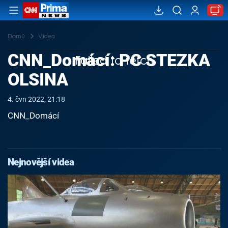
Domů
Videa
CNN_Domácí: PC STEZKA
Failed to fetch
OLSINA
4. čvn 2022, 21:18
CNN_Domácí
Nejnovější videa