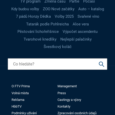
TV program
Změna času
Partie
Počasí
Kdy budou volby
ZOO Nové začátky
Auto – katalog
7 pádů Honzy Dědka
Volby 2025
Svařené víno
Tatarák podle Pohlreicha
Aloe vera
Pěstování lichořeřišnice
Výpočet ascendentu
Tvarohové knedlíky
Nejlepší palačinky
Švestkový koláč
O FTV Prima
Management
Volná místa
Press
Reklama
Castingy a výzvy
HbbTV
Kontakty
Podmínky užívání
Zpracování osobních údajů