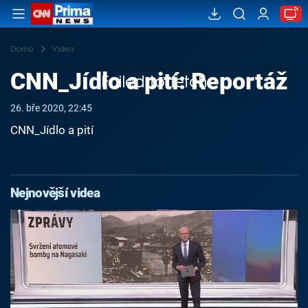
Domů
Videa
CNN_Jídlo a pití: Reportáž
Failed to fetch
26. bře 2020, 22:45
CNN_Jídlo a pití
Nejnovější videa