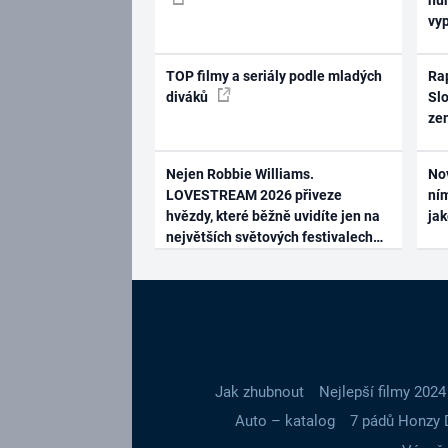
vy
TOP filmy a seriály podle mladých
Rap
diváků
Slo
ze
Nejen Robbie Williams.
No
LOVESTREAM 2026 přiveze
ním
hvězdy, které běžně uvidíte jen na
ja
největších světových festivalech
Jak zhubnout
Nejlepší filmy 2024
Auto – katalog
7 pádů Honzy 