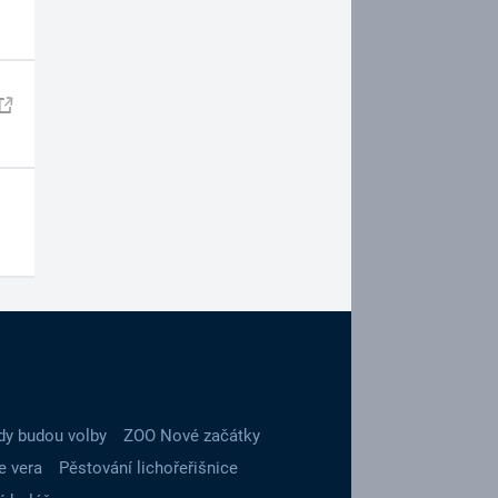
dy budou volby
ZOO Nové začátky
e vera
Pěstování lichořeřišnice