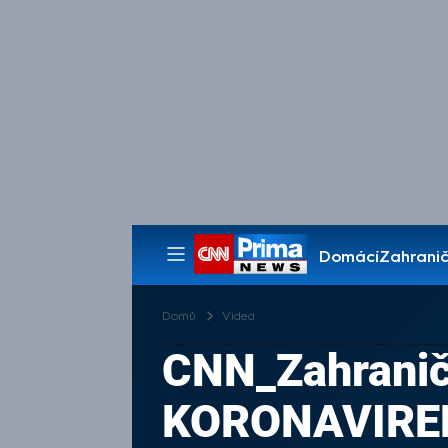
Domácí
Zahranič
Pořady
Domů
Videa
CNN_Zahrani
KORONAVIR