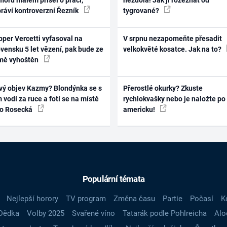
práví kontroverzní Řezník
tygrované?
per Vercetti vyfasoval na
V srpnu nezapomeňte přesadit
vensku 5 let vězení, pak bude ze
velkokvěté kosatce. Jak na to?
mě vyhoštěn
vý objev Kazmy? Blondýnka se s
Přerostlé okurky? Zkuste
 vodí za ruce a fotí se na místě
rychlokvašky nebo je naložte po
ko Rosecká
americku!
Populární témata
Nejlepší horory
TV program
Změna času
Partie
Počasí
K
Dědka
Volby 2025
Svařené víno
Tatarák podle Pohlreicha
Alo