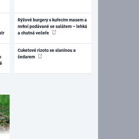
Rýžové burgery s kuřecím masem a
mrkví podávané se salátem – lehká
atr
a chutná večeře
Cuketové rizoto se slaninou a
o
čedarem
ně