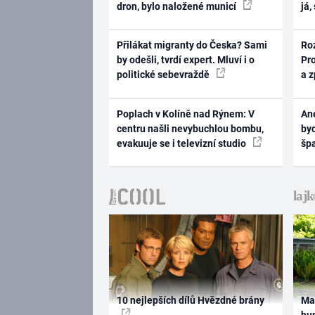
dron, bylo naložené municí
já,
Přilákat migranty do Česka? Sami
Ro
by odešli, tvrdí expert. Mluví i o
Pr
politické sebevraždě
a 
Poplach v Kolíně nad Rýnem: V
Ane
centru našli nevybuchlou bombu,
byd
evakuuje se i televizní studio
šp
10 nejlepších dílů Hvězdné brány
Ma
hum