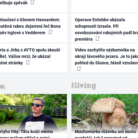
 slibuje zpěvák
zloučení s Glenem Hansardem:
Operace Entebbe ukázala
outěná rakev, dojemná řeč Bona
schopnosti Izraele. Při
zpěv Irglové s Vedderem
osvobozování rukojmích padl br
premiéra
ta a Jirka z AYTO spolu zkouší
Video zachytilo výzkumníka na
let. Válise mrzí, že ukázal
okraji lávového jezera. Je to jak
atné stránky
pohled do Slunce, hlásil vzruše
rtyho frky: Táta kvůli mému
Muchomůrku růžovku ani sucho
oru málem přišel o práci,
nezdolá! Jak ji rozeznat od