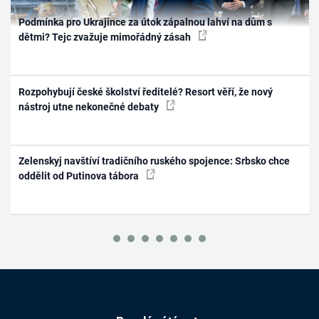
Podmínka pro Ukrajince za útok zápalnou lahví na dům s
dětmi? Tejc zvažuje mimořádný zásah
Rozpohybují české školství ředitelé? Resort věří, že nový
nástroj utne nekonečné debaty
Zelenskyj navštíví tradičního ruského spojence: Srbsko chce
oddělit od Putinova tábora