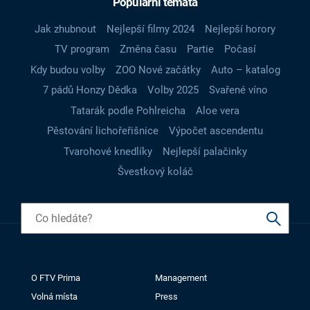
Populární témata
Jak zhubnout
Nejlepší filmy 2024
Nejlepší horory
TV program
Změna času
Partie
Počasí
Kdy budou volby
ZOO Nové začátky
Auto – katalog
7 pádů Honzy Dědka
Volby 2025
Svařené víno
Tatarák podle Pohlreicha
Aloe vera
Pěstování lichořeřišnice
Výpočet ascendentu
Tvarohové knedlíky
Nejlepší palačinky
Švestkový koláč
O FTV Prima
Management
Volná místa
Press