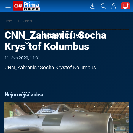
Domů
Videa
CNN_Zahraničí: Socha
Failed to fetch
Krysˇtof Kolumbus
11. čvn 2020, 11:31
CNN_Zahraničí: Socha Kryštof Kolumbus
Nejnovější videa