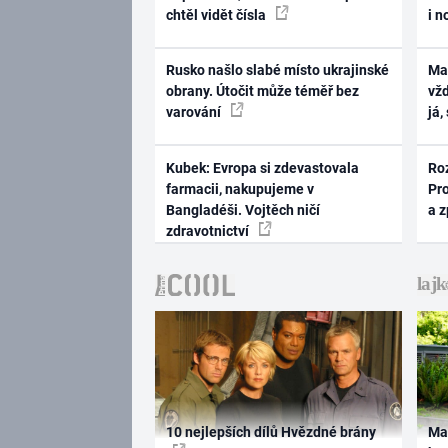
chtěl vidět čísla
i n
Rusko našlo slabé místo ukrajinské
Ma
obrany. Útočit může téměř bez
vž
varování
já,
Kubek: Evropa si zdevastovala
Ro
farmacii, nakupujeme v
Pr
Bangladéši. Vojtěch ničí
a 
zdravotnictví
10 nejlepších dílů Hvězdné brány
Ma