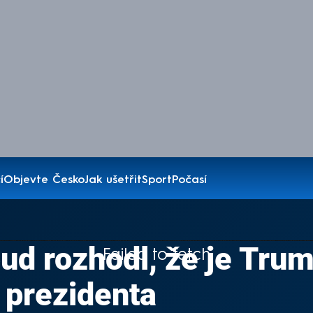
í
Objevte Česko
Jak ušetřit
Sport
Počasí
ud rozhodl, že je Tru
Failed to fetch
 prezidenta