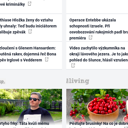
ové kriminálky
thiase Hložka ženy do vztahu
Operace Entebbe ukázala
dy uhnaly: Teď budu iniciátorem
schopnosti Izraele. Při
 slibuje zpěvák
osvobozování rukojmích padl br
premiéra
zloučení s Glenem Hansardem:
Video zachytilo výzkumníka na
outěná rakev, dojemná řeč Bona
okraji lávového jezera. Je to jak
zpěv Irglové s Vedderem
pohled do Slunce, hlásil vzruše
rtyho frky: Táta kvůli mému
Pěstujte brusinky! Na co je dobr