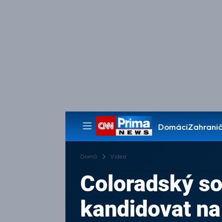
Domácí
Zahranič
Pořady
Domů
Videa
Coloradský so
kandidovat na