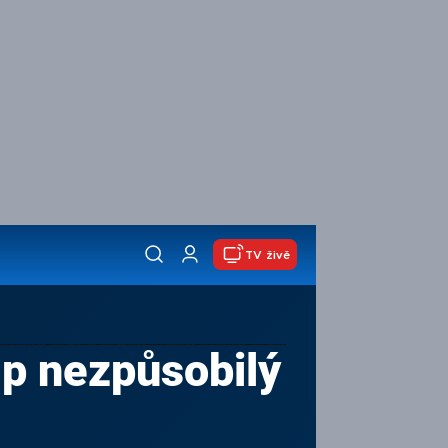
TV živě
mp nezpůsobilý