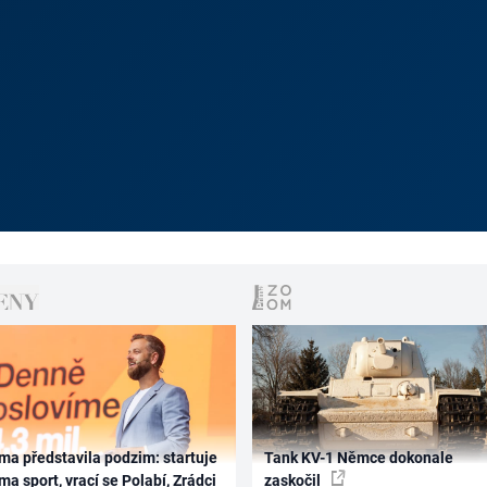
ma představila podzim: startuje
Tank KV-1 Němce dokonale
ma sport, vrací se Polabí, Zrádci
zaskočil