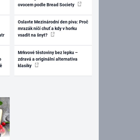
ovocem podle Bread Society
Oslavte Mezinárodní den piva: Proč
mrazák ničí chuť a kdy v horku
atr
vsadit na šnyt?
Mrkvové těstoviny bez lepku –
o
zdravá a originální alternativa
ně
klasiky
é