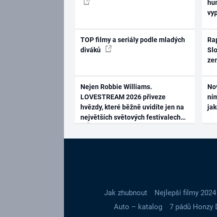
hum
vy
TOP filmy a seriály podle mladých
Rap
diváků
Slo
ze
Nejen Robbie Williams.
No
LOVESTREAM 2026 přiveze
ním
hvězdy, které běžně uvidíte jen na
ja
největších světových festivalech
Jak zhubnout
Nejlepší filmy 2024
Auto – katalog
7 pádů Honzy 