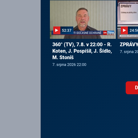
52:37
24:5
360° (TV), 7.8. v 22:00 - R.
ZPRÁVY,
Koten, J. Pospíšil, J. Šídlo,
7. srpna 2
M. Stoniš
7. srpna 2026 22:00
D