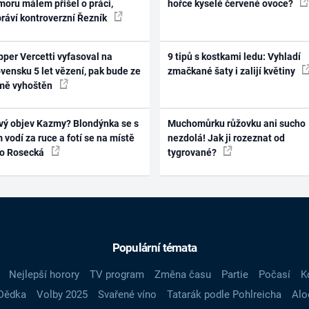
oru málem přišel o práci,
hořce kyselé červené ovoce?
práví kontroverzní Řezník
per Vercetti vyfasoval na
9 tipů s kostkami ledu: Vyhladí
vensku 5 let vězení, pak bude ze
zmačkané šaty i zalijí květiny
mě vyhoštěn
vý objev Kazmy? Blondýnka se s
Muchomůrku růžovku ani sucho
 vodí za ruce a fotí se na místě
nezdolá! Jak ji rozeznat od
ko Rosecká
tygrované?
Populární témata
Nejlepší horory
TV program
Změna času
Partie
Počasí
K
Dědka
Volby 2025
Svařené víno
Tatarák podle Pohlreicha
Alo