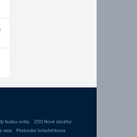
dy budou volby
ZOO Nové začátky
e vera
Pěstování lichořeřišnice