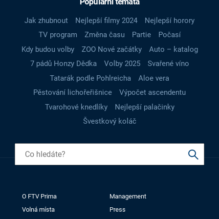
Populární témata
Jak zhubnout
Nejlepší filmy 2024
Nejlepší horory
TV program
Změna času
Partie
Počasí
Kdy budou volby
ZOO Nové začátky
Auto – katalog
7 pádů Honzy Dědka
Volby 2025
Svařené víno
Tatarák podle Pohlreicha
Aloe vera
Pěstování lichořeřišnice
Výpočet ascendentu
Tvarohové knedlíky
Nejlepší palačinky
Švestkový koláč
O FTV Prima
Management
Volná místa
Press