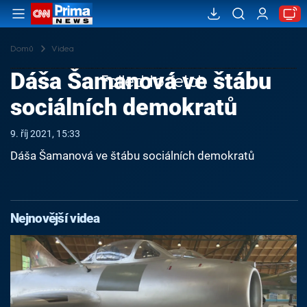
Domů
Videa
Dáša Šamanová ve štábu
Failed to fetch
sociálních demokratů
9. říj 2021, 15:33
Dáša Šamanová ve štábu sociálních demokratů
Nejnovější videa