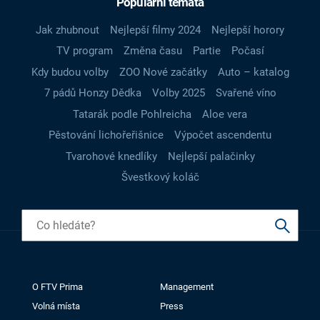
Populární témata
Jak zhubnout
Nejlepší filmy 2024
Nejlepší horory
TV program
Změna času
Partie
Počasí
Kdy budou volby
ZOO Nové začátky
Auto – katalog
7 pádů Honzy Dědka
Volby 2025
Svařené víno
Tatarák podle Pohlreicha
Aloe vera
Pěstování lichořeřišnice
Výpočet ascendentu
Tvarohové knedlíky
Nejlepší palačinky
Švestkový koláč
O FTV Prima
Management
Volná místa
Press