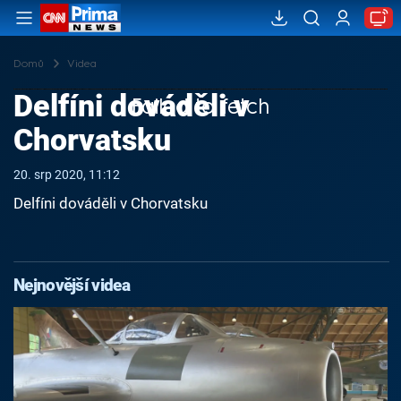
Domů
Videa
Delfíni dováděli v
Failed to fetch
Chorvatsku
20. srp 2020, 11:12
Delfíni dováděli v Chorvatsku
Nejnovější videa