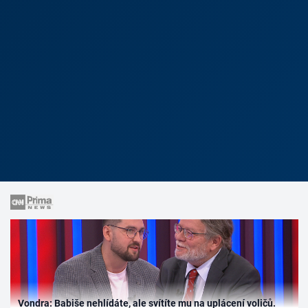
Vondra: Babiše nehlídáte, ale svítíte mu na uplácení voličů.