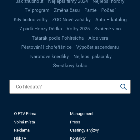
Jak zhubnout
Nejlepší filmy 2024
Nejlepší horory
TV program
Změna času
Partie
Počasí
Kdy budou volby
ZOO Nové začátky
Auto – katalog
7 pádů Honzy Dědka
Volby 2025
Svařené víno
Tatarák podle Pohlreicha
Aloe vera
Pěstování lichořeřišnice
Výpočet ascendentu
Tvarohové knedlíky
Nejlepší palačinky
Švestkový koláč
O FTV Prima
Management
Volná místa
Press
Reklama
Castingy a výzvy
HbbTV
Kontakty