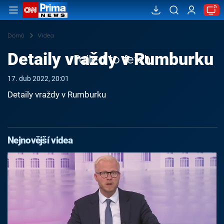
Domů
Videa
Detaily vraždy v Rumburku
Failed to fetch
17. dub 2022, 20:01
Detaily vraždy v Rumburku
Nejnovější videa