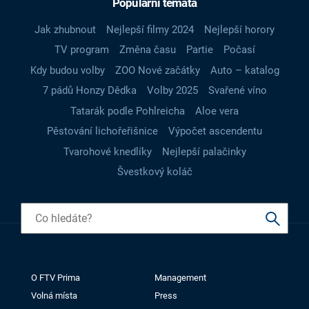
Populární témata
Jak zhubnout
Nejlepší filmy 2024
Nejlepší horory
TV program
Změna času
Partie
Počasí
Kdy budou volby
ZOO Nové začátky
Auto – katalog
7 pádů Honzy Dědka
Volby 2025
Svařené víno
Tatarák podle Pohlreicha
Aloe vera
Pěstování lichořeřišnice
Výpočet ascendentu
Tvarohové knedlíky
Nejlepší palačinky
Švestkový koláč
O FTV Prima
Management
Volná místa
Press