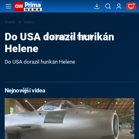
Domů
Videa
Do USA dorazil hurikán
Failed to fetch
Helene
Do USA dorazil hurikán Helene
Nejnovější videa