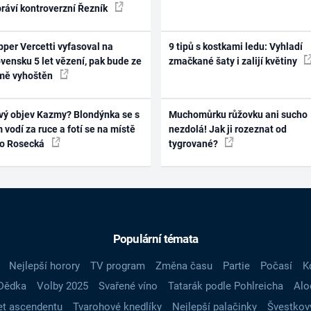
práví kontroverzní Řezník
per Vercetti vyfasoval na
9 tipů s kostkami ledu: Vyhladí
vensku 5 let vězení, pak bude ze
zmačkané šaty i zalijí květiny
mě vyhoštěn
vý objev Kazmy? Blondýnka se s
Muchomůrku růžovku ani sucho
 vodí za ruce a fotí se na místě
nezdolá! Jak ji rozeznat od
ko Rosecká
tygrované?
Populární témata
Nejlepší horory
TV program
Změna času
Partie
Počasí
K
Dědka
Volby 2025
Svařené víno
Tatarák podle Pohlreicha
Alo
t ascendentu
Tvarohové knedlíky
Nejlepší palačinky
Švestkov