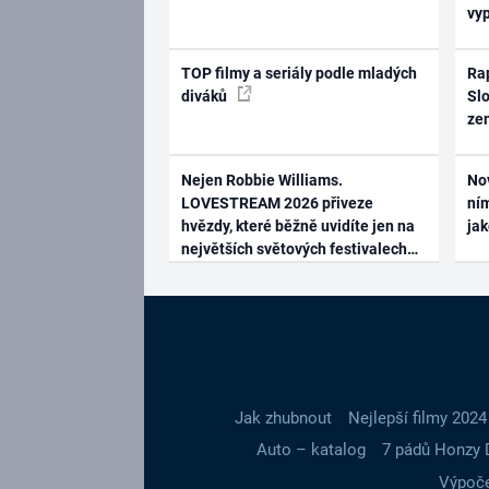
vy
TOP filmy a seriály podle mladých
Rap
diváků
Slo
ze
Nejen Robbie Williams.
No
LOVESTREAM 2026 přiveze
ním
hvězdy, které běžně uvidíte jen na
ja
největších světových festivalech
Jak zhubnout
Nejlepší filmy 2024
Auto – katalog
7 pádů Honzy 
Výpoče