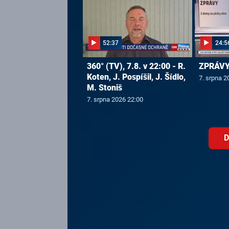
52:37
24:5
360° (TV), 7.8. v 22:00 - R.
ZPRÁVY,
Koten, J. Pospíšil, J. Šídlo,
7. srpna 2
M. Stoniš
7. srpna 2026 22:00
D