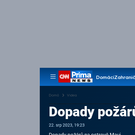
Domácí
Zahranič
Pořady
Domů
Videa
Dopady požárů
22. srp 2023, 19:23
Dopady požárů na ostrově Maui