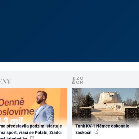
ma představila podzim: startuje
Tank KV-1 Němce dokonale
ma sport, vrací se Polabí, Zrádci
zaskočil
ové kriminálky