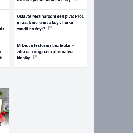
Oslavte Mezinárodní den piva: Proč
mrazák ničí chuť a kdy v horku
atr
vsadit na šnyt?
Mrkvové těstoviny bez lepku –
o
zdravá a originální alternativa
ně
klasiky
é