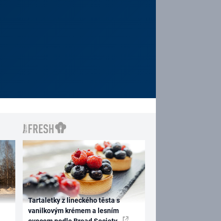
Tartaletky z lineckého těsta s
vanilkovým krémem a lesním
ovocem podle Bread Society