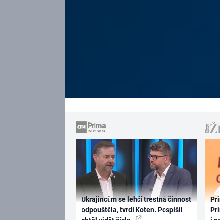
Ukrajincům se lehčí trestná činnost
Pri
odpouštěla, tvrdí Koten. Pospíšil
Pri
chtěl vidět čísla
i n