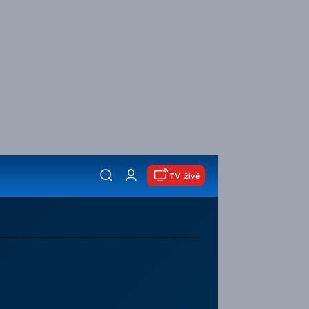
TV živě