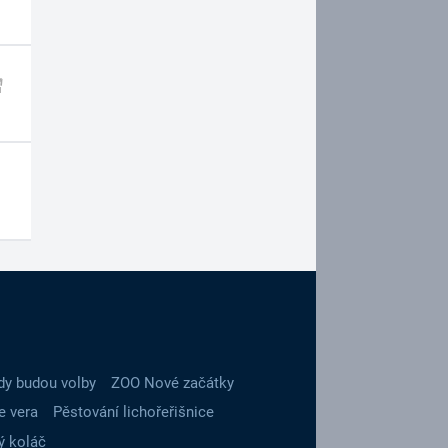
dy budou volby
ZOO Nové začátky
e vera
Pěstování lichořeřišnice
ý koláč