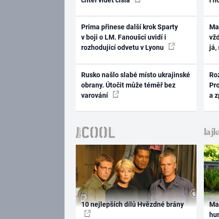
Prima přinese další krok Sparty
Ma
v boji o LM. Fanoušci uvidí i
vž
rozhodující odvetu v Lyonu
já,
Rusko našlo slabé místo ukrajinské
Ro
obrany. Útočit může téměř bez
Pr
varování
a 
10 nejlepších dílů Hvězdné brány
Ma
hum