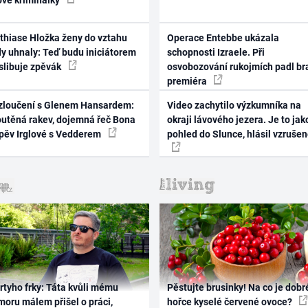
thiase Hložka ženy do vztahu
Operace Entebbe ukázala
dy uhnaly: Teď budu iniciátorem
schopnosti Izraele. Při
 slibuje zpěvák
osvobozování rukojmích padl br
premiéra
zloučení s Glenem Hansardem:
Video zachytilo výzkumníka na
outěná rakev, dojemná řeč Bona
okraji lávového jezera. Je to jak
zpěv Irglové s Vedderem
pohled do Slunce, hlásil vzruše
rtyho frky: Táta kvůli mému
Pěstujte brusinky! Na co je dobr
oru málem přišel o práci,
hořce kyselé červené ovoce?