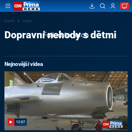
Domů
Videa
Dopravní nehody s dětmi
Failed to fetch
Nejnovější videa
12:07