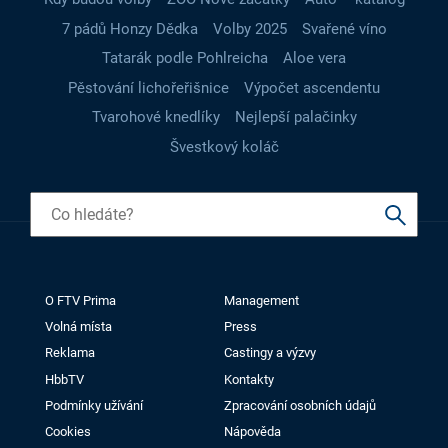
7 pádů Honzy Dědka
Volby 2025
Svařené víno
Tatarák podle Pohlreicha
Aloe vera
Pěstování lichořeřišnice
Výpočet ascendentu
Tvarohové knedlíky
Nejlepší palačinky
Švestkový koláč
O FTV Prima
Management
Volná místa
Press
Reklama
Castingy a výzvy
HbbTV
Kontakty
Podmínky užívání
Zpracování osobních údajů
Cookies
Nápověda