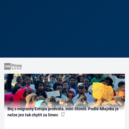
Boj s migranty Evropa prohrála, míní Stoniš. Podle Mlejnka je
nelze jen tak chytit za límec