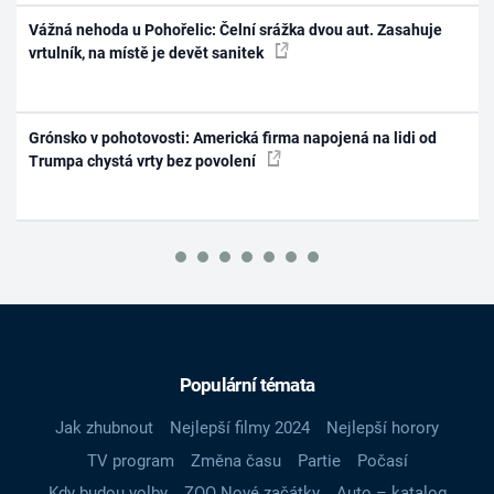
Vážná nehoda u Pohořelic: Čelní srážka dvou aut. Zasahuje
vrtulník, na místě je devět sanitek
Grónsko v pohotovosti: Americká firma napojená na lidi od
Trumpa chystá vrty bez povolení
Populární témata
Jak zhubnout
Nejlepší filmy 2024
Nejlepší horory
TV program
Změna času
Partie
Počasí
Kdy budou volby
ZOO Nové začátky
Auto – katalog