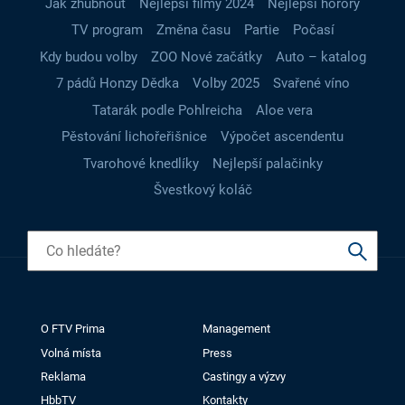
Jak zhubnout
Nejlepší filmy 2024
Nejlepší horory
TV program
Změna času
Partie
Počasí
Kdy budou volby
ZOO Nové začátky
Auto – katalog
7 pádů Honzy Dědka
Volby 2025
Svařené víno
Tatarák podle Pohlreicha
Aloe vera
Pěstování lichořeřišnice
Výpočet ascendentu
Tvarohové knedlíky
Nejlepší palačinky
Švestkový koláč
O FTV Prima
Management
Volná místa
Press
Reklama
Castingy a výzvy
HbbTV
Kontakty