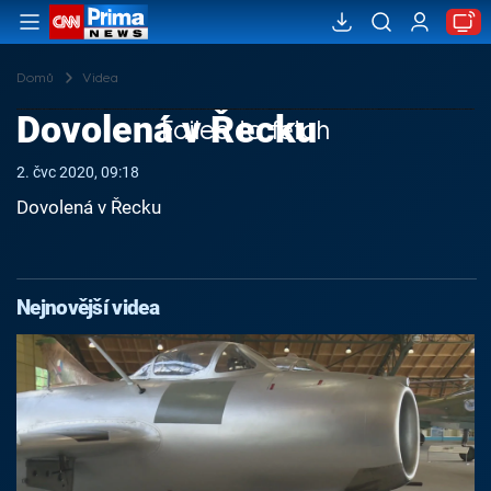
Domů
Videa
Dovolená v Řecku
Failed to fetch
2. čvc 2020, 09:18
Dovolená v Řecku
Nejnovější videa