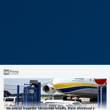
Na pokraji tragédie: Ukrajinské letadlo, které ohrožoval v