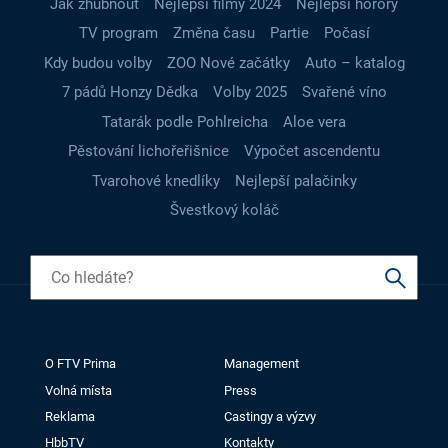
Jak zhubnout
Nejlepší filmy 2024
Nejlepší horory
TV program
Změna času
Partie
Počasí
Kdy budou volby
ZOO Nové začátky
Auto – katalog
7 pádů Honzy Dědka
Volby 2025
Svařené víno
Tatarák podle Pohlreicha
Aloe vera
Pěstování lichořeřišnice
Výpočet ascendentu
Tvarohové knedlíky
Nejlepší palačinky
Švestkový koláč
O FTV Prima
Management
Volná místa
Press
Reklama
Castingy a výzvy
HbbTV
Kontakty