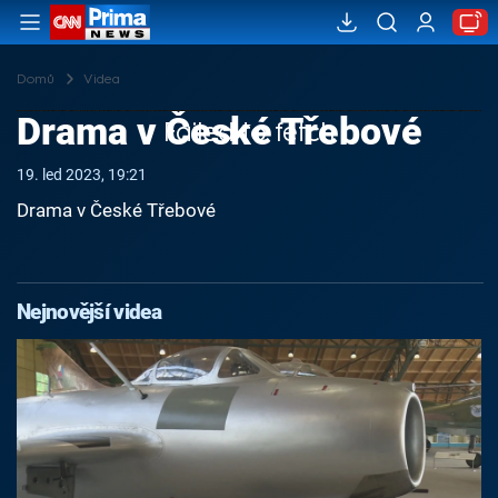
Domů
Videa
Drama v České Třebové
Failed to fetch
19. led 2023, 19:21
Drama v České Třebové
Nejnovější videa