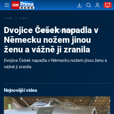
Domů
Videa
Dvojice Češek napadla v
Failed to fetch
Německu nožem jinou
ženu a vážně ji zranila
Dvojice Češek napadla v Německu nožem jinou ženu a
vážně ji zranila
Nejnovější videa