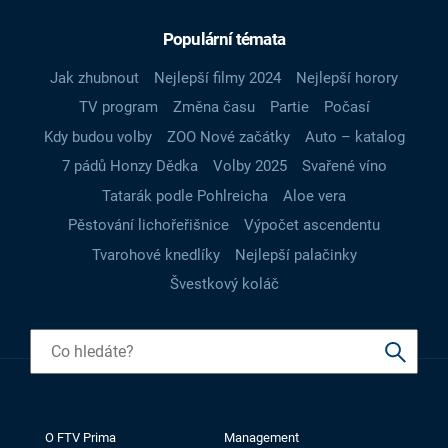
Populární témata
Jak zhubnout
Nejlepší filmy 2024
Nejlepší horory
TV program
Změna času
Partie
Počasí
Kdy budou volby
ZOO Nové začátky
Auto – katalog
7 pádů Honzy Dědka
Volby 2025
Svařené víno
Tatarák podle Pohlreicha
Aloe vera
Pěstování lichořeřišnice
Výpočet ascendentu
Tvarohové knedlíky
Nejlepší palačinky
Švestkový koláč
O FTV Prima
Management