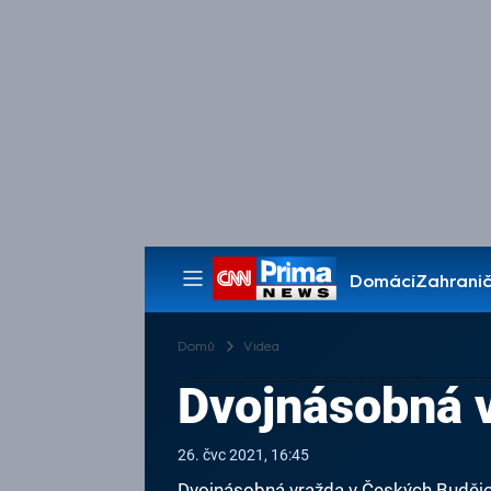
Domácí
Zahranič
Pořady
Domů
Videa
Dvojnásobná v
26. čvc 2021, 16:45
Dvojnásobná vražda v Českých Budějo