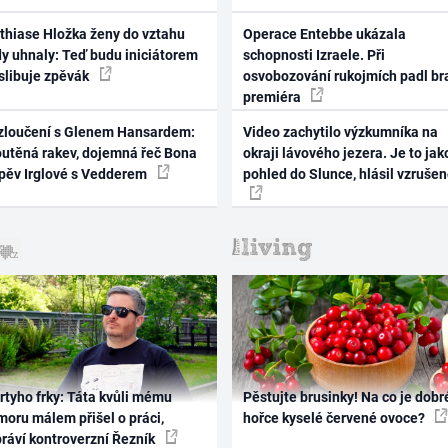
thiase Hložka ženy do vztahu
Operace Entebbe ukázala
dy uhnaly: Teď budu iniciátorem
schopnosti Izraele. Při
 slibuje zpěvák
osvobozování rukojmích padl br
premiéra
zloučení s Glenem Hansardem:
Video zachytilo výzkumníka na
outěná rakev, dojemná řeč Bona
okraji lávového jezera. Je to jak
zpěv Irglové s Vedderem
pohled do Slunce, hlásil vzruše
rtyho frky: Táta kvůli mému
Pěstujte brusinky! Na co je dobr
oru málem přišel o práci,
hořce kyselé červené ovoce?
práví kontroverzní Řezník