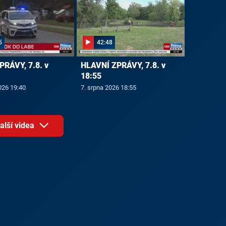
5
42:48
PRÁVY, 7.8. v
HLAVNÍ ZPRÁVY, 7.8. v
18:55
026 19:40
7. srpna 2026 18:55
alší videa