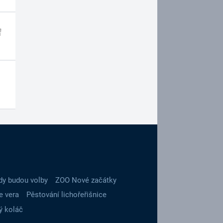
dy budou volby
ZOO Nové začátky
e vera
Pěstování lichořeřišnice
ý koláč