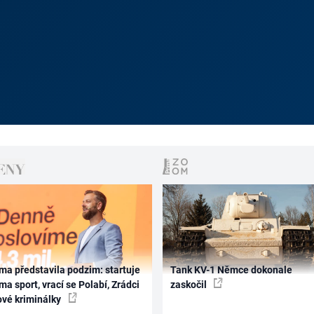
ma představila podzim: startuje
Tank KV-1 Němce dokonale
ma sport, vrací se Polabí, Zrádci
zaskočil
ové kriminálky