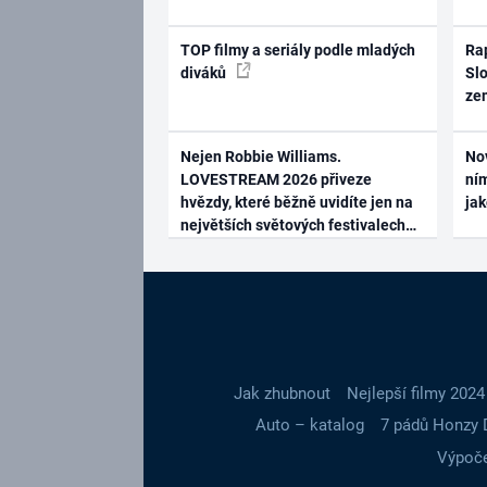
TOP filmy a seriály podle mladých
Rap
diváků
Slo
ze
Nejen Robbie Williams.
No
LOVESTREAM 2026 přiveze
ním
hvězdy, které běžně uvidíte jen na
ja
největších světových festivalech
Jak zhubnout
Nejlepší filmy 2024
Auto – katalog
7 pádů Honzy 
Výpoče