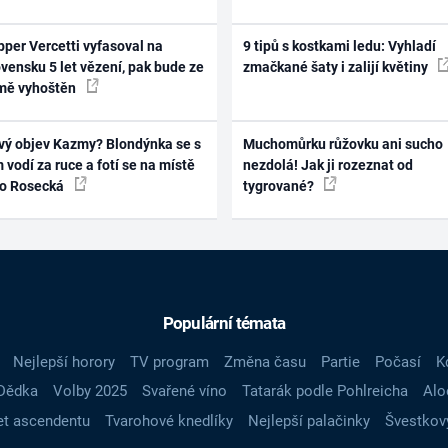
per Vercetti vyfasoval na
9 tipů s kostkami ledu: Vyhladí
vensku 5 let vězení, pak bude ze
zmačkané šaty i zalijí květiny
mě vyhoštěn
vý objev Kazmy? Blondýnka se s
Muchomůrku růžovku ani sucho
 vodí za ruce a fotí se na místě
nezdolá! Jak ji rozeznat od
ko Rosecká
tygrované?
Populární témata
Nejlepší horory
TV program
Změna času
Partie
Počasí
K
Dědka
Volby 2025
Svařené víno
Tatarák podle Pohlreicha
Alo
t ascendentu
Tvarohové knedlíky
Nejlepší palačinky
Švestkov