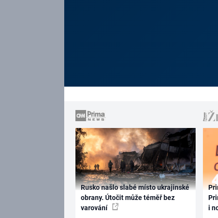
Rusko našlo slabé místo ukrajinské
Pri
obrany. Útočit může téměř bez
Pri
varování
i n