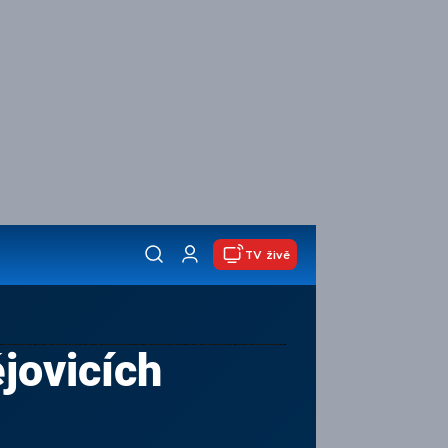
TV živě
jovicích