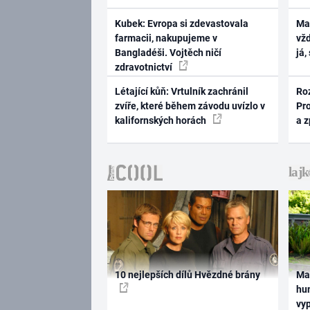
Kubek: Evropa si zdevastovala
Ma
farmacii, nakupujeme v
vž
Bangladéši. Vojtěch ničí
já,
zdravotnictví
Létající kůň: Vrtulník zachránil
Ro
zvíře, které během závodu uvízlo v
Pr
kalifornských horách
a 
10 nejlepších dílů Hvězdné brány
Ma
hum
vy