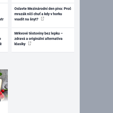
Oslavte Mezinárodní den piva: Proč
mrazák ničí chuť a kdy v horku
atr
vsadit na šnyt?
Mrkvové těstoviny bez lepku –
o
zdravá a originální alternativa
ně
klasiky
é