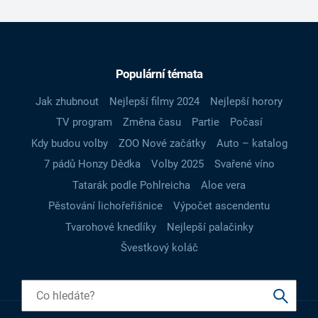
Populární témata
Jak zhubnout
Nejlepší filmy 2024
Nejlepší horory
TV program
Změna času
Partie
Počasí
Kdy budou volby
ZOO Nové začátky
Auto – katalog
7 pádů Honzy Dědka
Volby 2025
Svařené víno
Tatarák podle Pohlreicha
Aloe vera
Pěstování lichořeřišnice
Výpočet ascendentu
Tvarohové knedlíky
Nejlepší palačinky
Švestkový koláč