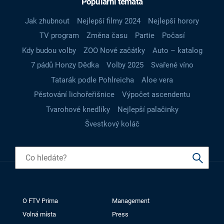
Populární témata
Jak zhubnout
Nejlepší filmy 2024
Nejlepší horory
TV program
Změna času
Partie
Počasí
Kdy budou volby
ZOO Nové začátky
Auto – katalog
7 pádů Honzy Dědka
Volby 2025
Svařené víno
Tatarák podle Pohlreicha
Aloe vera
Pěstování lichořeřišnice
Výpočet ascendentu
Tvarohové knedlíky
Nejlepší palačinky
Švestkový koláč
O FTV Prima
Management
Volná místa
Press