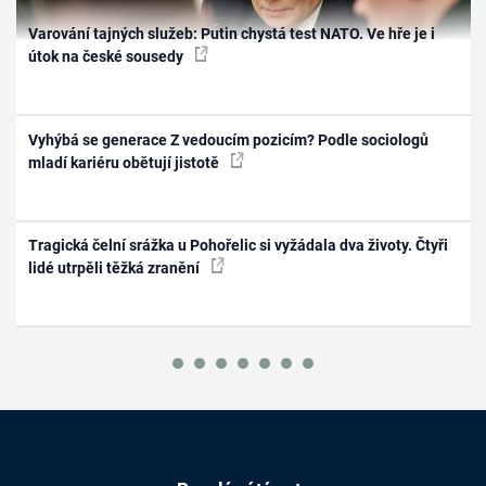
Varování tajných služeb: Putin chystá test NATO. Ve hře je i
útok na české sousedy
Vyhýbá se generace Z vedoucím pozicím? Podle sociologů
mladí kariéru obětují jistotě
Tragická čelní srážka u Pohořelic si vyžádala dva životy. Čtyři
lidé utrpěli těžká zranění