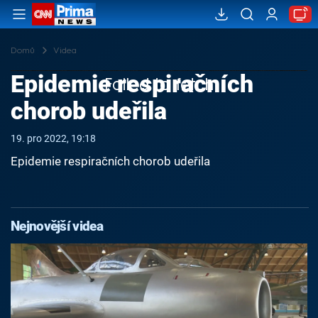
Domů
Videa
Epidemie respiračních
Failed to fetch
chorob udeřila
19. pro 2022, 19:18
Epidemie respiračních chorob udeřila
Nejnovější videa