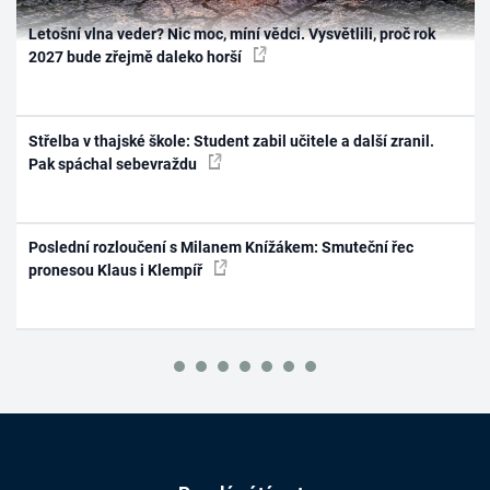
Letošní vlna veder? Nic moc, míní vědci. Vysvětlili, proč rok
2027 bude zřejmě daleko horší
Střelba v thajské škole: Student zabil učitele a další zranil.
Pak spáchal sebevraždu
Poslední rozloučení s Milanem Knížákem: Smuteční řec
pronesou Klaus i Klempíř