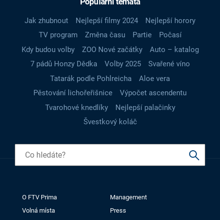
Populární témata
Jak zhubnout
Nejlepší filmy 2024
Nejlepší horory
TV program
Změna času
Partie
Počasí
Kdy budou volby
ZOO Nové začátky
Auto – katalog
7 pádů Honzy Dědka
Volby 2025
Svařené víno
Tatarák podle Pohlreicha
Aloe vera
Pěstování lichořeřišnice
Výpočet ascendentu
Tvarohové knedlíky
Nejlepší palačinky
Švestkový koláč
O FTV Prima
Management
Volná místa
Press