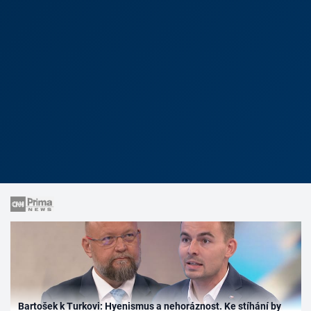
Bartošek k Turkovi: Hyenismus a nehoráznost. Ke stíhání by