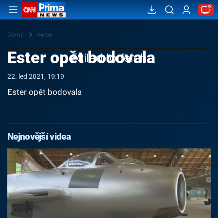
Domů
Videa
Ester opět bodovala
Failed to fetch
22. led 2021, 19:19
Ester opět bodovala
Nejnovější videa