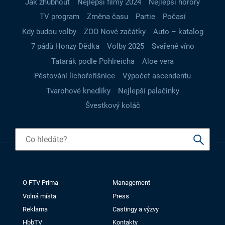
Jak zhubnout
Nejlepší filmy 2024
Nejlepší horory
TV program
Změna času
Partie
Počasí
Kdy budou volby
ZOO Nové začátky
Auto – katalog
7 pádů Honzy Dědka
Volby 2025
Svařené víno
Tatarák podle Pohlreicha
Aloe vera
Pěstování lichořeřišnice
Výpočet ascendentu
Tvarohové knedlíky
Nejlepší palačinky
Švestkový koláč
O FTV Prima
Management
Volná místa
Press
Reklama
Castingy a výzvy
HbbTV
Kontakty