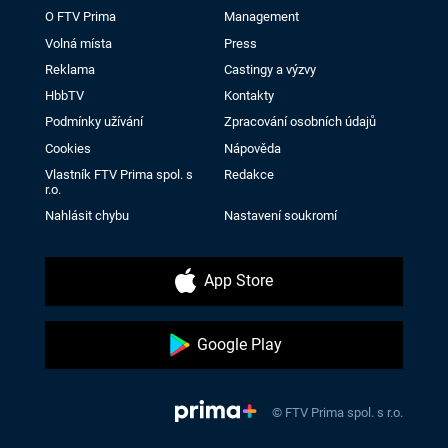
O FTV Prima
Management
Volná místa
Press
Reklama
Castingy a výzvy
HbbTV
Kontakty
Podmínky užívání
Zpracování osobních údajů
Cookies
Nápověda
Vlastník FTV Prima spol. s
Redakce
r.o.
Nahlásit chybu
Nastavení soukromí
App Store
Google Play
© FTV Prima spol. s r.o.