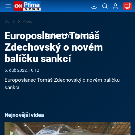
Domů
Videa
Europoslanec Tomáš
Failed to fetch
Zdechovský o novém
balíčku sankcí
6. dub 2022, 10:12
Europoslanec Tomáš Zdechovský o novém balíčku
sankcí
Nejnovější videa