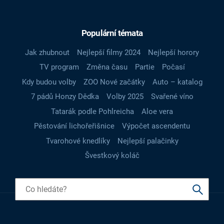
Populární témata
Jak zhubnout
Nejlepší filmy 2024
Nejlepší horory
TV program
Změna času
Partie
Počasí
Kdy budou volby
ZOO Nové začátky
Auto – katalog
7 pádů Honzy Dědka
Volby 2025
Svařené víno
Tatarák podle Pohlreicha
Aloe vera
Pěstování lichořeřišnice
Výpočet ascendentu
Tvarohové knedlíky
Nejlepší palačinky
Švestkový koláč