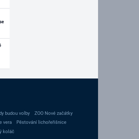
se
é
dy budou volby
ZOO Nové začátky
e vera
Pěstování lichořeřišnice
ý koláč