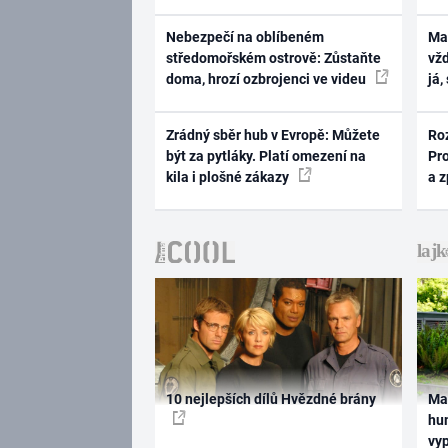
Nebezpečí na oblíbeném
Ma
středomořském ostrově: Zůstaňte
vž
doma, hrozí ozbrojenci ve videu
já,
Zrádný sběr hub v Evropě: Můžete
Ro
být za pytláky. Platí omezení na
Pr
kila i plošné zákazy
a 
10 nejlepších dílů Hvězdné brány
Ma
hum
vy