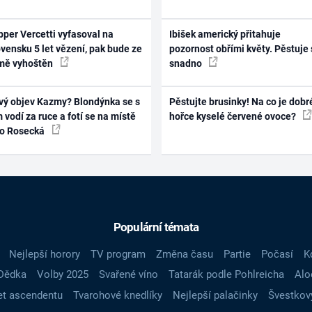
per Vercetti vyfasoval na
Ibišek americký přitahuje
vensku 5 let vězení, pak bude ze
pozornost obřími květy. Pěstuje 
mě vyhoštěn
snadno
vý objev Kazmy? Blondýnka se s
Pěstujte brusinky! Na co je dobr
 vodí za ruce a fotí se na místě
hořce kyselé červené ovoce?
ko Rosecká
Populární témata
Nejlepší horory
TV program
Změna času
Partie
Počasí
K
Dědka
Volby 2025
Svařené víno
Tatarák podle Pohlreicha
Alo
t ascendentu
Tvarohové knedlíky
Nejlepší palačinky
Švestkov