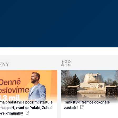
ma představila podzim: startuje
Tank KV-1 Němce dokonale
ma sport, vrací se Polabí, Zrádci
zaskočil
ové kriminálky