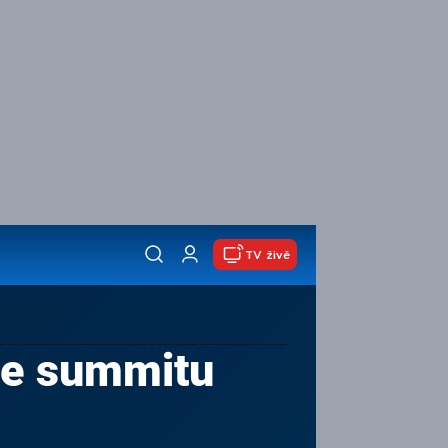
TV živě
 ze summitu