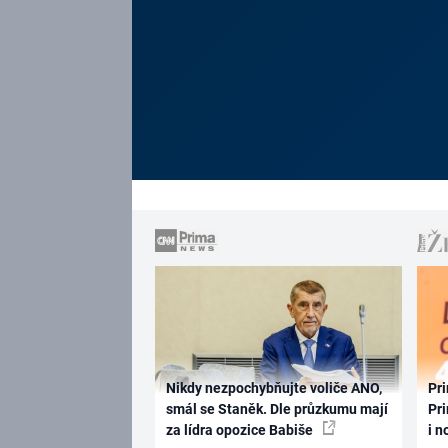
Nikdy nezpochybňujte voliče ANO,
Pri
smál se Staněk. Dle průzkumu mají
Pri
za lídra opozice Babiše
i n