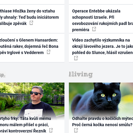
thiase Hložka ženy do vztahu
Operace Entebbe ukázala
dy uhnaly: Teď budu iniciátorem
schopnosti Izraele. Při
 slibuje zpěvák
osvobozování rukojmích padl br
premiéra
zloučení s Glenem Hansardem:
Video zachytilo výzkumníka na
outěná rakev, dojemná řeč Bona
okraji lávového jezera. Je to jak
zpěv Irglové s Vedderem
pohled do Slunce, hlásil vzruše
rtyho frky: Táta kvůli mému
Odhalte pravdu o kočičích mýtec
oru málem přišel o práci,
Proč černá kočka nenosí smůlu?
práví kontroverzní Řezník