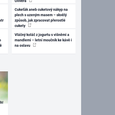
Olivera
Cukeťák aneb cuketový nákyp na
plech s uzeným masem – skvělý
atr
způsob, jak zpracovat přerostlé
cukety
Vláčný koláč z jogurtu s višněmi a
o
mandlemi – letní moučník ke kávě i
ně
na oslavu
h!