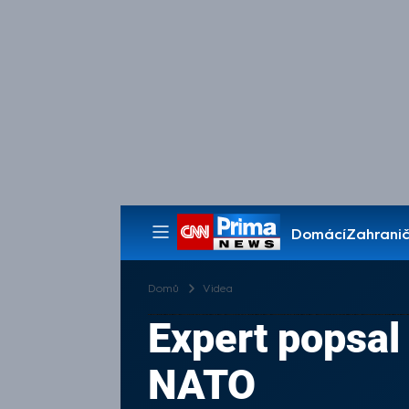
Domácí
Zahranič
Pořady
Domů
Videa
Expert popsal
NATO