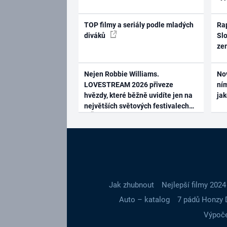
TOP filmy a seriály podle mladých
Rap
diváků
Slo
ze
Nejen Robbie Williams.
No
LOVESTREAM 2026 přiveze
ním
hvězdy, které běžně uvidíte jen na
ja
největších světových festivalech
Jak zhubnout
Nejlepší filmy 2024
Auto – katalog
7 pádů Honzy 
Výpoče